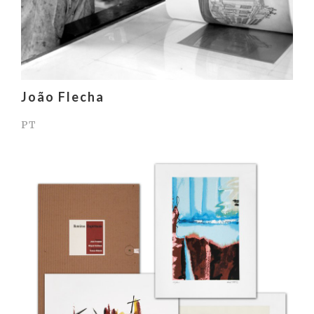
João Flecha
PT