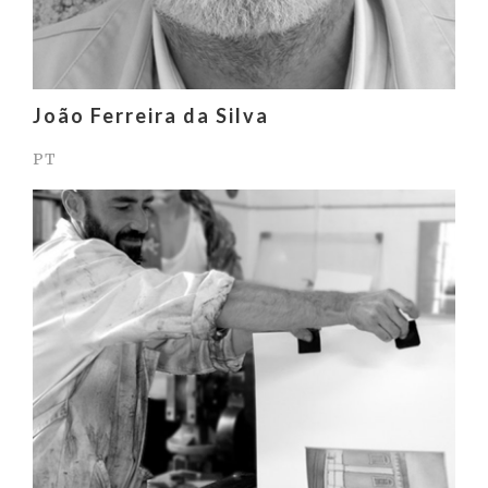
João Ferreira da Silva
PT