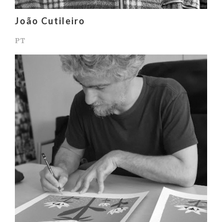
João Cutileiro
PT