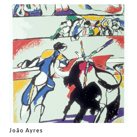
João Ayres