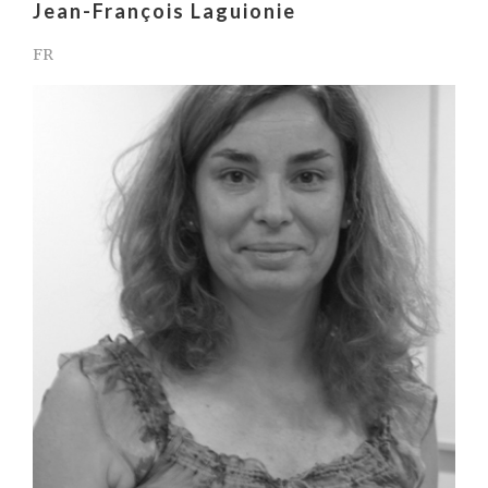
Jean-François Laguionie
FR