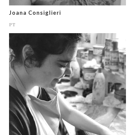
Joana Consiglieri
PT