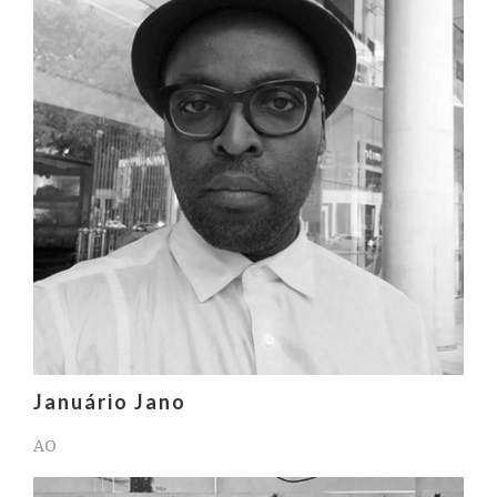
Januário Jano
AO