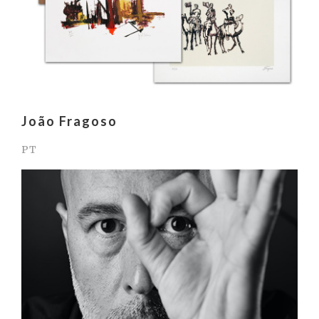
João Fragoso
PT