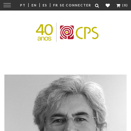
|
|
|
Modifier
PT
EN
ES
FR
SE CONNECTER
(0)
la
navigation