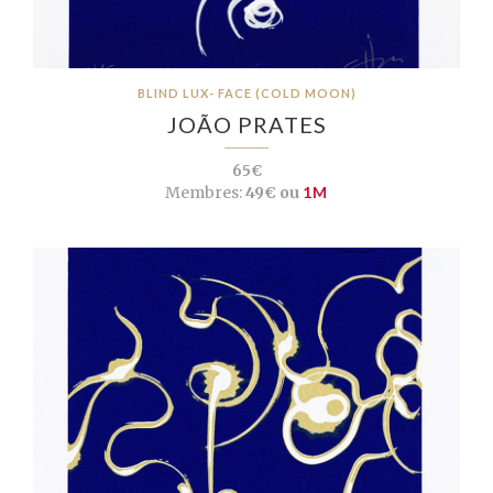
BLIND LUX- FACE (COLD MOON)
JOÃO PRATES
65€
Membres:
49€ ou
1M