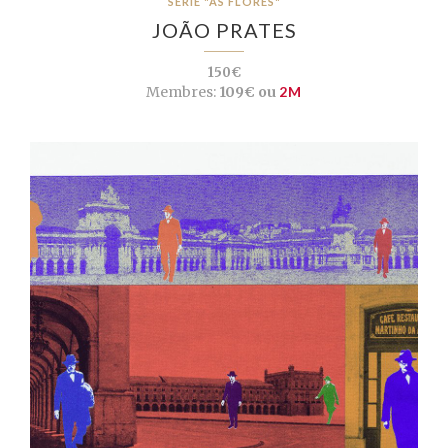
SÉRIE "AS FLORES"
JOÃO PRATES
150€
Membres:
109€ ou
2M