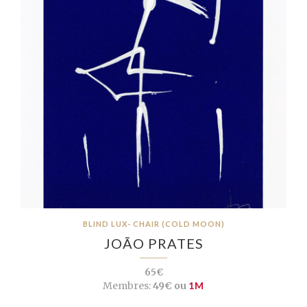
BLIND LUX- CHAIR (COLD MOON)
JOÃO PRATES
65€
Membres:
49€ ou
1M