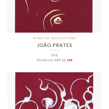
BLIND LUX- FACE (HOT SUN)
JOÃO PRATES
65€
Membres:
49€ ou
1M