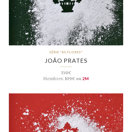
SÉRIE "AS FLORES"
JOÃO PRATES
150€
Membres:
109€ ou
2M