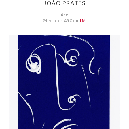
JOÃO PRATES
65€
Membres:
49€ ou
1M