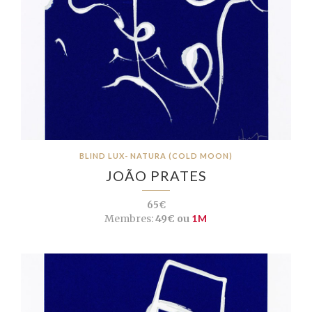
BLIND LUX- NATURA (COLD MOON)
JOÃO PRATES
65€
Membres:
49€ ou
1M