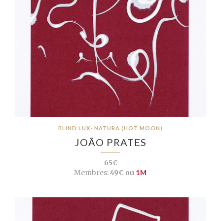
BLIND LUX- NATURA (HOT MOON)
JOÃO PRATES
65€
Membres:
49€ ou
1M