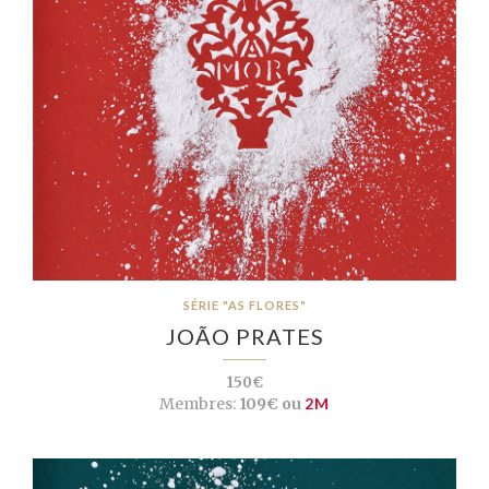
SÉRIE "AS FLORES"
JOÃO PRATES
150€
Membres:
109€ ou
2M