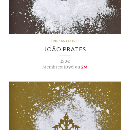
SÉRIE "AS FLORES"
JOÃO PRATES
150€
Membres:
109€ ou
2M