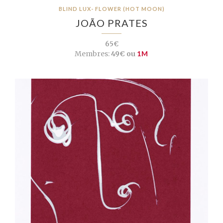
BLIND LUX- FLOWER (HOT MOON)
JOÃO PRATES
65€
Membres:
49€ ou
1M