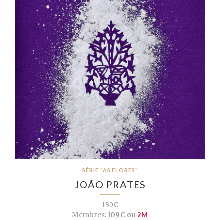
SÉRIE "AS FLORES"
JOÃO PRATES
150€
Membres:
109€ ou
2M