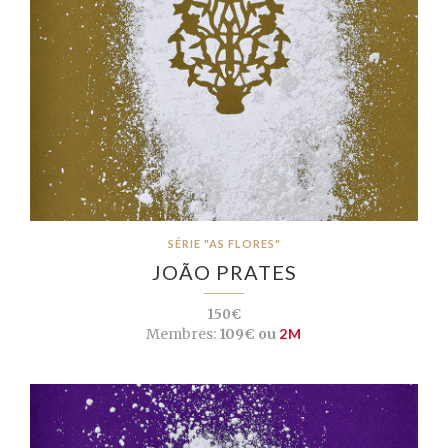
SÉRIE "AS FLORES"
JOÃO PRATES
150€
Membres:
109€ ou
2M