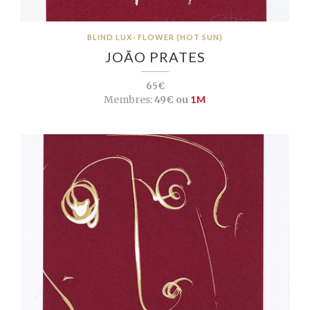
BLIND LUX- FLOWER (HOT SUN)
JOÃO PRATES
65€
Membres:
49€ ou
1M