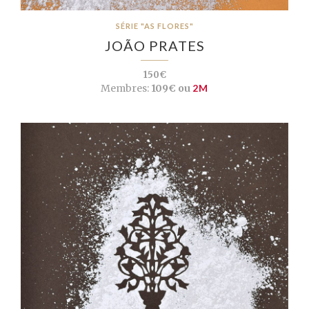
SÉRIE "AS FLORES"
JOÃO PRATES
150€
Membres:
109€ ou
2M