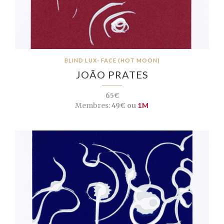
BLIND LUX- FACE (HOT MOON)
JOÃO PRATES
65€
Membres:
49€ ou
1M