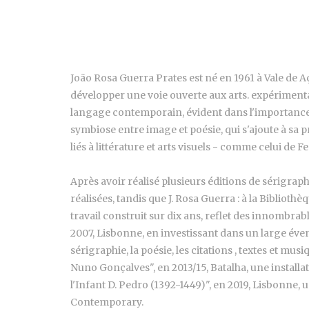
João Rosa Guerra Prates est né en 1961 à Vale de A
développer une voie ouverte aux arts. expérimenta
langage contemporain, évident dans l'importance q
symbiose entre image et poésie, qui s'ajoute à sa 
liés à littérature et arts visuels - comme celui de
Après avoir réalisé plusieurs éditions de sérigraphi
réalisées, tandis que J. Rosa Guerra : à la Biblioth
travail construit sur dix ans, reflet des innombrabl
2007, Lisbonne, en investissant dans un large éventa
sérigraphie, la poésie, les citations , textes et 
Nuno Gonçalves", en 2013/15, Batalha, une install
l'Infant D. Pedro (1392-1449)", en 2019, Lisbonne,
Contemporary.