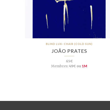
BLIND LUX- CHAIR (COLD SUN)
JOÃO PRATES
65€
Membres:
49€ ou
1M