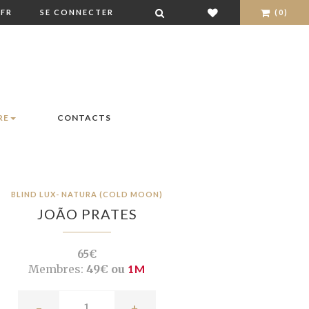
FR
SE CONNECTER
(0)
RE
CONTACTS
BLIND LUX- NATURA (COLD MOON)
JOÃO PRATES
65€
Membres:
49€ ou
1M
-
+