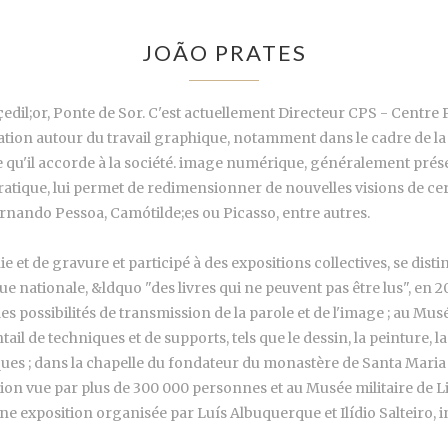
JOÃO PRATES
çedil;or, Ponte de Sor. C'est actuellement Directeur CPS - Centre 
tion autour du travail graphique, notamment dans le cadre de la 
u'il accorde à la société. image numérique, généralement présent
pratique, lui permet de redimensionner de nouvelles visions de cer
 Fernando Pessoa, Camótilde;es ou Picasso, entre autres.
e et de gravure et participé à des expositions collectives, se dist
èque nationale, &ldquo "des livres qui ne peuvent pas être lus", en 2
es possibilités de transmission de la parole et de l'image ; au Musée
il de techniques et de supports, tels que le dessin, la peinture, la
musiques ; dans la chapelle du fondateur du monastère de Santa Mar
ation vue par plus de 300 000 personnes et au Musée militaire de
 une exposition organisée par Luís Albuquerque et Ilídio Salteiro,