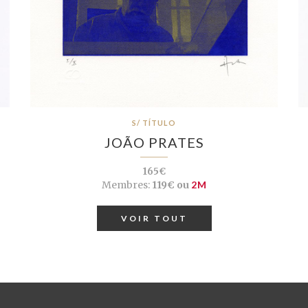
S/ TÍTULO
JOÃO PRATES
165€
Membres:
119€ ou
2M
VOIR TOUT