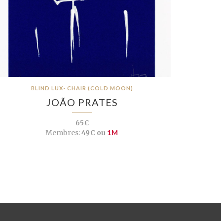
BLIND LUX- CHAIR (COLD MOON)
JOÃO PRATES
65€
Membres:
49€ ou
1M