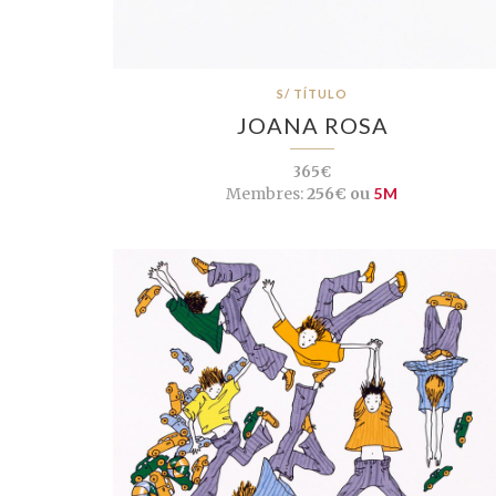
S/ TÍTULO
JOANA ROSA
365€
Membres:
256€ ou
5M