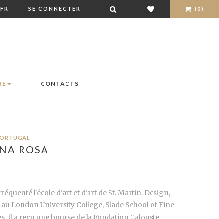
FR
SE CONNECTER
(0)
RE
CONTACTS
ORTUGAL
NA ROSA
 fréquenté l'école d'art et d'art de St. Martin. Design,
ie au London University College, Slade School of Fine
. Il a reçu une bourse de la Fondation Calouste