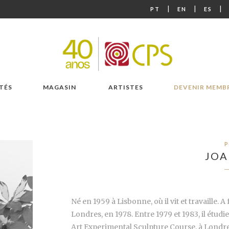
|
|
|
PT
EN
ES
TÉS
MAGASIN
ARTISTES
DEVENIR MEMB
P
JOA
Né en 1959 à Lisbonne, où il vit et travaille. A
Londres, en 1978. Entre 1979 et 1983, il étud
Art Experimental Sculpture Course, à Londres