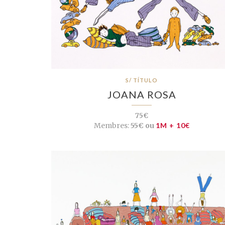
S/ TÍTULO
JOANA ROSA
75€
Membres:
55€ ou
1M + 10€