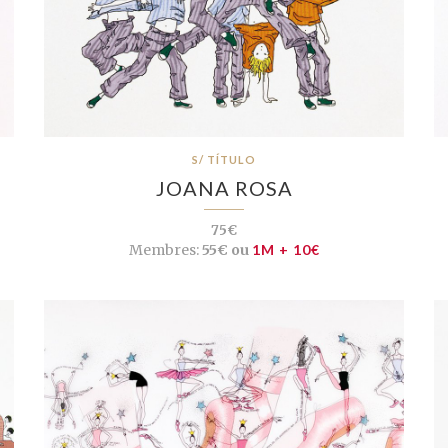
S/ TÍTULO
JOANA ROSA
75€
Membres:
55€ ou
1M + 10€