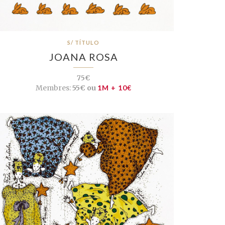
S/ TÍTULO
JOANA ROSA
75€
Membres:
55€ ou
1M + 10€