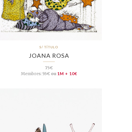
S/ TÍTULO
JOANA ROSA
75€
Membres:
55€ ou
1M + 10€