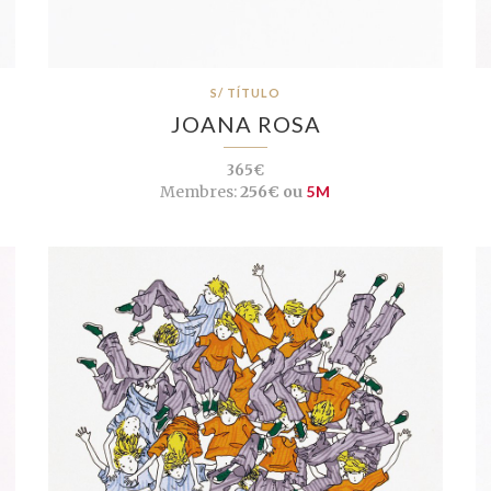
S/ TÍTULO
JOANA ROSA
365€
Membres:
256€ ou
5M