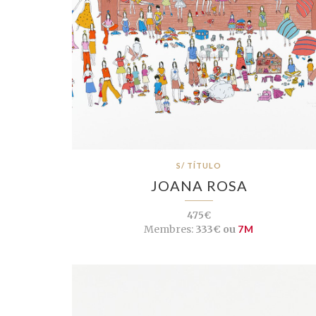
S/ TÍTULO
JOANA ROSA
475€
Membres:
333€ ou
7M