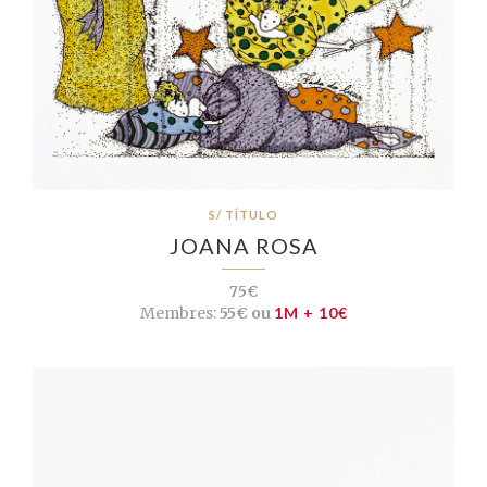
S/ TÍTULO
JOANA ROSA
75€
Membres:
55€ ou
1M + 10€