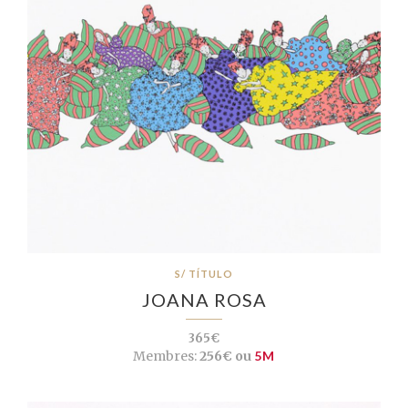
S/ TÍTULO
JOANA ROSA
365€
Membres:
256€ ou
5M