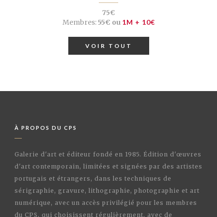
75€
Membres:
55€ ou
1M + 10€
VOIR TOUT
À PROPOS DU CPS
Galerie d'art et éditeur fondé en 1985. Édition d'œuvres
d'art contemporain, limitées et signées par des artistes
portugais et étrangers, dans les techniques de
sérigraphie, gravure, lithographie, photographie et art
numérique, avec un accès privilégié pour les membres
du CPS, qui choisissent régulièrement, avec de