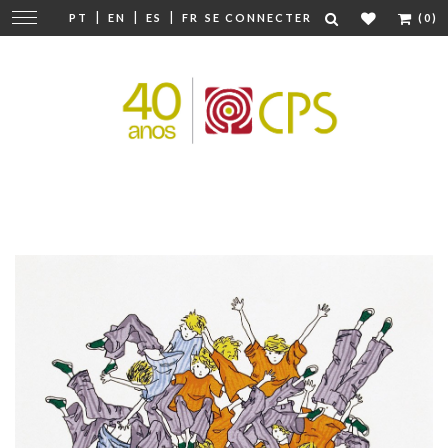
|
|
|
Modifier
PT
EN
ES
FR
SE CONNECTER
(0)
la
navigation