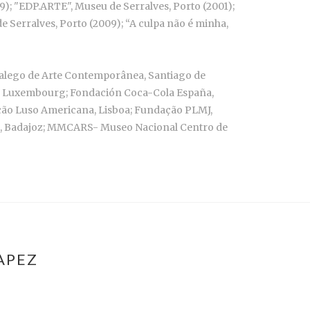
); "EDP.ARTE", Museu de Serralves, Porto (2001);
Serralves, Porto (2009); “A culpa não é minha,
 Galego de Arte Contemporânea, Santiago de
k, Luxembourg; Fondación Coca-Cola España,
ação Luso Americana, Lisboa; Fundação PLMJ,
o, Badajoz; MMCARS- Museo Nacional Centro de
APEZ