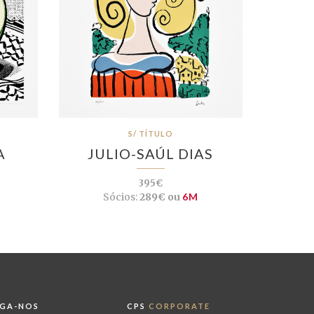
S/ TÍTULO
A
JULIO-SAÚL DIAS
395€
Sócios:
289€ ou
6M
IGA-NOS
CPS
CORPORATE