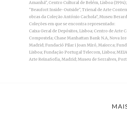
Amanhã", Centro Cultural de Belém, Lisboa (1994)
"Beaufort Inside-Outside", Trienal de Arte Conte
obras da Coleção António Cachola”, Museu Berardo
Coleções em que se encontra representado:
Caixa Geral de Depósitos, Lisboa; Centro de Arte
Compostela; Chase Manhattan Bank N.A, Nova Ior
Madrid; Fundació Pilar i Joan Miró, Maiorca; Fu
Lisboa; Fundação Portugal Telecom, Lisboa; ME
Arte ReinaSofia, Madrid; Museu de Serralves, Porto
MAI