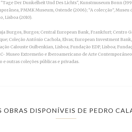
; "Tage Der Dunkelheit Und Des Lichts", Kunstmuseum Bonn (1999
mporânea, PMMK Museum, Ostende (2006); “A colecção”, Museu de 
, Lisboa (2010).
 Caja Burgos, Burgos; Central European Bank, Frankfurt; Centro
que; Coleção António Cachola, Elvas; European Investment Ban
ndação Calouste Gulbenkian, Lisboa; Fundação EDP, Lisboa; Fund
IAC- Museo Extremeño e Iberoamericano de Arte Contemporáne
 e outras coleções públicas e privadas.
S OBRAS DISPONÍVEIS DE PEDRO CAL