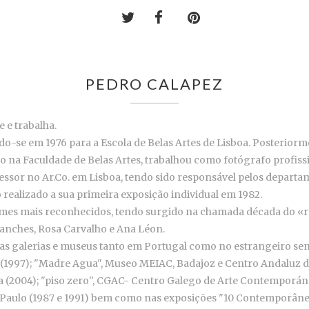
PEDRO CALAPEZ
 e trabalha.
ndo-se em 1976 para a Escola de Belas Artes de Lisboa. Posterio
o na Faculdade de Belas Artes, trabalhou como fotógrafo profis
rofessor no Ar.Co. em Lisboa, tendo sido responsável pelos depar
 realizado a sua primeira exposição individual em 1982.
mes mais reconhecidos, tendo surgido na chamada década do «reg
 Sanches, Rosa Carvalho e Ana Léon.
sas galerias e museus tanto em Portugal como no estrangeiro sen
a (1997); "Madre Agua", Museo MEIAC, Badajoz e Centro Andaluz 
a (2004); "piso zero", CGAC- Centro Galego de Arte Contemporán
S. Paulo (1987 e 1991) bem como nas exposições "10 Contemporâneo