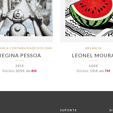
MÁS A CONTABILIDADE DOS DIAS
MELANCIA
REGINA PESSOA
LEONEL MOUR
295€
460€
Sócios:
209€ ou
4M
Sócios:
335€ ou
7M
SUPORTE
S