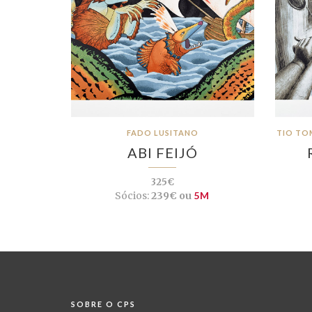
FADO LUSITANO
TIO TO
ABI FEIJÓ
325€
Sócios:
239€ ou
5M
SOBRE O CPS