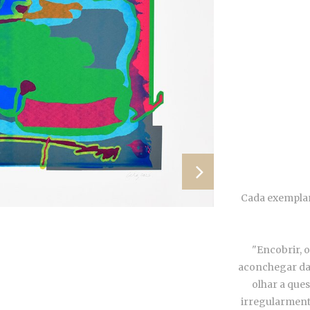
Cada exemplar 
"Encobrir, 
aconchegar das
olhar a ques
irregularmente