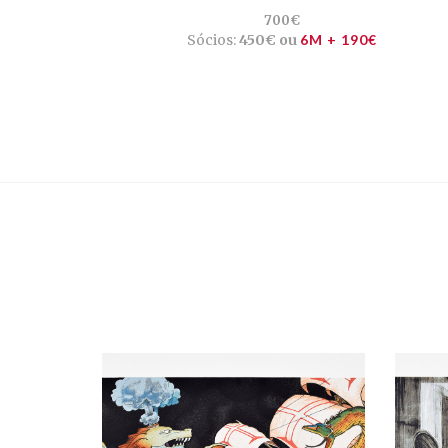
700€
Sócios:
450€ ou
6M + 190€