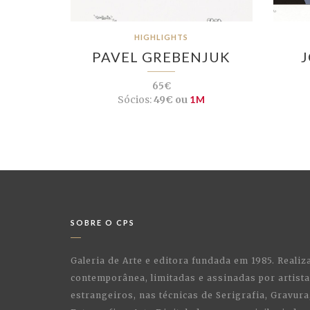
HIGHLIGHTS
PAVEL GREBENJUK
65€
Sócios:
49€ ou
1M
SOBRE O CPS
Galeria de Arte e editora fundada em 1985. Realiz
contemporânea, limitadas e assinadas por artist
estrangeiros, nas técnicas de Serigrafia, Gravura,