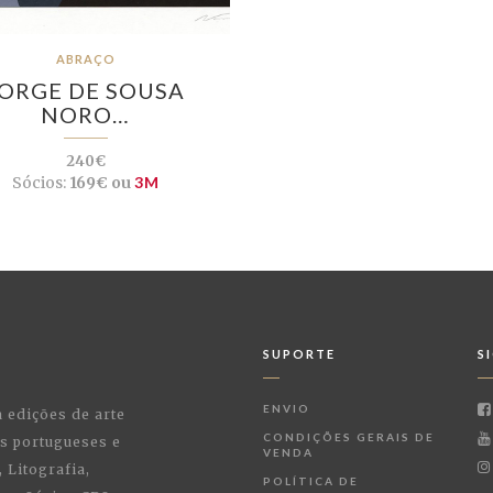
ABRAÇO
JORGE DE SOUSA
NORO…
240€
Sócios:
169€ ou
3M
SUPORTE
S
ENVIO
a edições de arte
CONDIÇÕES GERAIS DE
as portugueses e
VENDA
 Litografia,
POLÍTICA DE