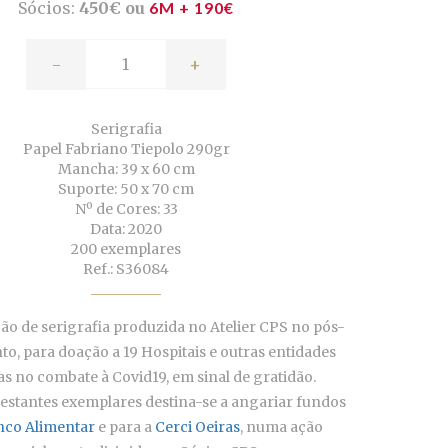
Sócios:
450€ ou
6M + 190€
-
+
Serigrafia
Papel Fabriano Tiepolo 290gr
Mancha: 39 x 60 cm
Suporte: 50 x 70 cm
Nº de Cores: 33
Data: 2020
200 exemplares
Ref.: S36084
ão de serigrafia produzida no Atelier CPS no pós-
o, para doação a 19 Hospitais e outras entidades
s no combate à Covid19, em sinal de gratidão.
estantes exemplares destina-se a angariar fundos
nco Alimentar
e para a
Cerci Oeiras
, numa ação