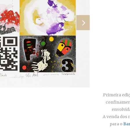
Primeira ediç
confinament
envolvida
A venda dos r
para o
Ba