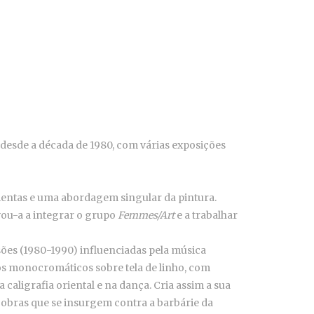
esde a década de 1980, com várias exposições
amentas e uma abordagem singular da pintura.
ou-a a integrar o grupo
Femmes/Art
e a trabalhar
sões (1980-1990) influenciadas pela música
s monocromáticos sobre tela de linho, com
 caligrafia oriental e na dança. Cria assim a sua
 obras que se insurgem contra a barbárie da