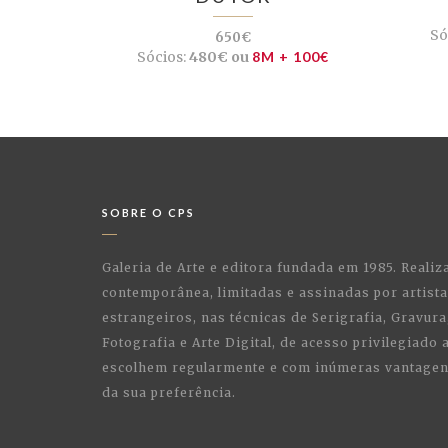
Só
650€
Sócios:
480€ ou
8M + 100€
SOBRE O CPS
Galeria de Arte e editora fundada em 1985. Realiz
contemporânea, limitadas e assinadas por artist
estrangeiros, nas técnicas de Serigrafia, Gravura,
Fotografia e Arte Digital, de acesso privilegiado
escolhem regularmente e com inúmeras vantagens
da sua preferência.