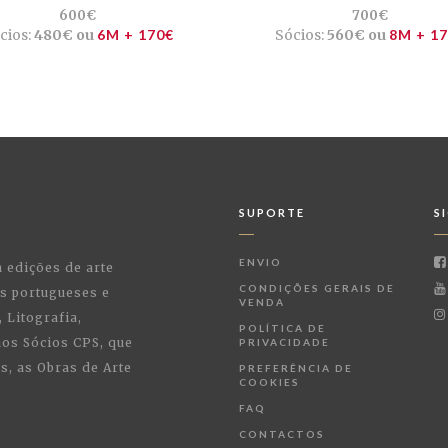
600€
700€
cios:
480€ ou
6M + 170€
Sócios:
560€ ou
8M + 1
SUPORTE
S
ENVIO
a edições de arte
CONDIÇÕES GERAIS DE
as portugueses e
VENDA
 Litografia,
POLÍTICA DE
 aos Sócios CPS, que
PRIVACIDADE
, as Obras de Arte
PREFERÊNCIA DE
COOKIES
FAQ
CONTACTOS