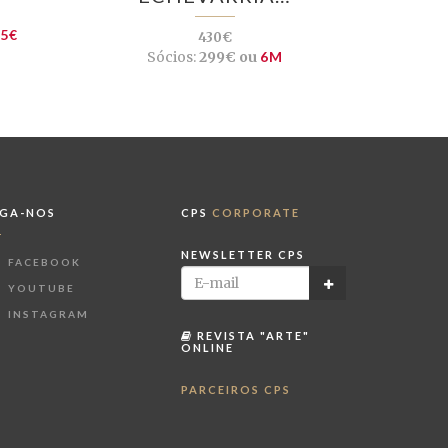
75€
430€
Sócios:
299€ ou
6M
IGA-NOS
CPS
CORPORATE
NEWSLETTER CPS
FACEBOOK
YOUTUBE
INSTAGRAM
REVISTA "ARTE"
ONLINE
PARCEIROS CPS