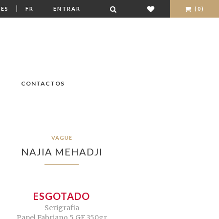
|
ES
FR
ENTRAR
(0)
CONTACTOS
VAGUE
NAJIA MEHADJI
ESGOTADO
Serigrafia
Papel Fabriano 5 GF 350gr