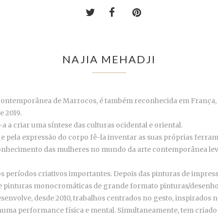
NAJIA MEHADJI
 contemporânea de Marrocos, é também reconhecida em França, d
e 2019.
 a criar uma síntese das culturas ocidental e oriental.
 e pela expressão do corpo fê-la inventar as suas próprias ferr
onhecimento das mulheres no mundo da arte contemporânea lev
os períodos criativos importantes. Depois das pinturas de impres
e pinturas monocromáticas de grande formato pinturas/desenho
senvolve, desde 2010, trabalhos centrados no gesto, inspirados na
 numa performance física e mental. Simultaneamente, tem criado