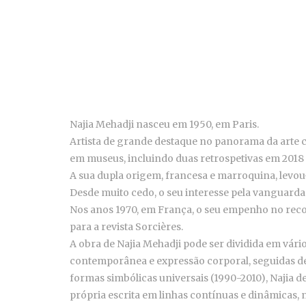
Najia Mehadji nasceu em 1950, em Paris.
Artista de grande destaque no panorama da arte
em museus, incluindo duas retrospetivas em 2018 
A sua dupla origem, francesa e marroquina, levou-a
Desde muito cedo, o seu interesse pela vanguarda
Nos anos 1970, em França, o seu empenho no rec
para a revista Sorcières.
A obra de Najia Mehadji pode ser dividida em vári
contemporânea e expressão corporal, seguidas d
formas simbólicas universais (1990-2010), Najia de
própria escrita em linhas contínuas e dinâmicas,