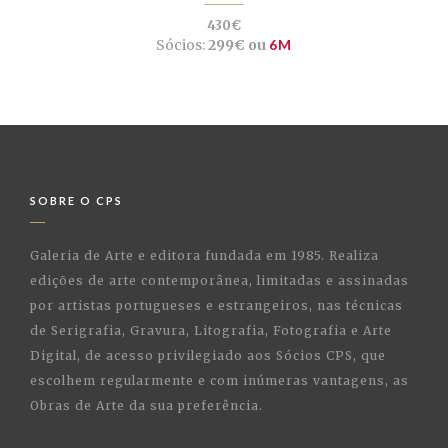
430€
Sócios:
299€ ou
6M
SOBRE O CPS
Galeria de Arte e editora fundada em 1985. Realiza
edições de arte contemporânea, limitadas e assinadas
por artistas portugueses e estrangeiros, nas técnicas
de Serigrafia, Gravura, Litografia, Fotografia e Arte
Digital, de acesso privilegiado aos Sócios CPS, que
escolhem regularmente e com inúmeras vantagens, as
Obras de Arte da sua preferência.