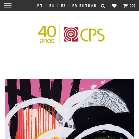
|
|
|
Mudar
PT
EN
ES
FR
ENTRAR
(0)
navegação