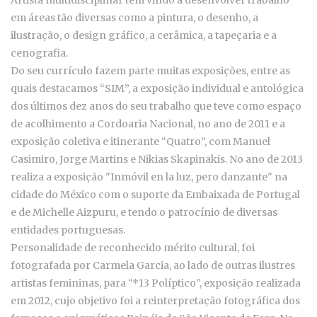
Artista multidisciplinar tem vindo a desenvolver trabalho
em áreas tão diversas como a pintura, o desenho, a
ilustração, o design gráfico, a cerâmica, a tapeçaria e a
cenografia.
Do seu currículo fazem parte muitas exposições, entre as
quais destacamos “SIM”, a exposição individual e antológica
dos últimos dez anos do seu trabalho que teve como espaço
de acolhimento a Cordoaria Nacional, no ano de 2011 e a
exposição coletiva e itinerante “Quatro”, com Manuel
Casimiro, Jorge Martins e Nikias Skapinakis. No ano de 2013
realiza a exposição "Inmóvil en la luz, pero danzante" na
cidade do México com o suporte da Embaixada de Portugal
e de Michelle Aizpuru, e tendo o patrocínio de diversas
entidades portuguesas.
Personalidade de reconhecido mérito cultural, foi
fotografada por Carmela Garcia, ao lado de outras ilustres
artistas femininas, para “*13 Políptico”, exposição realizada
em 2012, cujo objetivo foi a reinterpretação fotográfica dos