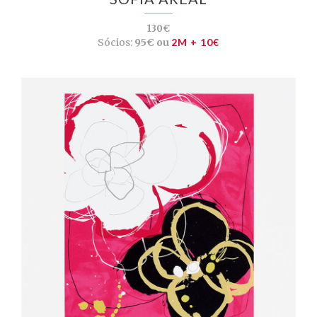
130€
Sócios:
95€ ou
2M + 10€