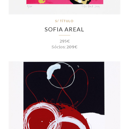
S/ TÍTULO
SOFIA AREAL
295€
Sócios:
209€