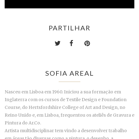
PARTILHAR
SOFIA AREAL
Nasceu em Lisboa em 1960. Iniciou a sua formação em
Inglaterra com os cursos de Textile Design e Foundation
Course, do Hertsfordshire College of Art and Design, no
Reino Unido e, em Lisboa, frequentou os ateliês de Gravura e
Pintura do Ar.Co.
Artista multidisciplinar tem vindo a desenvolver trabalho
em áreas tão diversas como a pintura, o desenho, a