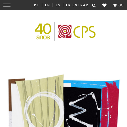
|
|
|
Mudar
PT
EN
ES
FR
ENTRAR
(0)
navegação