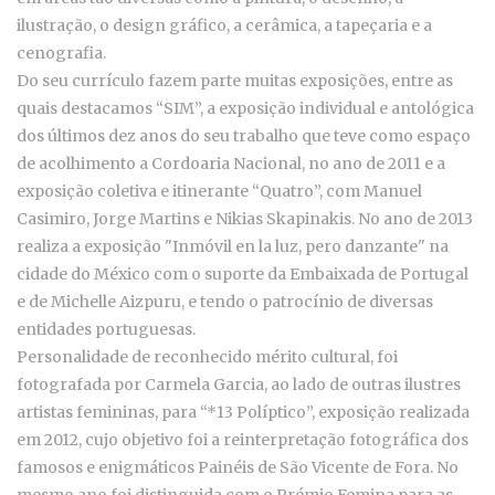
ilustração, o design gráfico, a cerâmica, a tapeçaria e a
cenografia.
Do seu currículo fazem parte muitas exposições, entre as
quais destacamos “SIM”, a exposição individual e antológica
dos últimos dez anos do seu trabalho que teve como espaço
de acolhimento a Cordoaria Nacional, no ano de 2011 e a
exposição coletiva e itinerante “Quatro”, com Manuel
Casimiro, Jorge Martins e Nikias Skapinakis. No ano de 2013
realiza a exposição "Inmóvil en la luz, pero danzante" na
cidade do México com o suporte da Embaixada de Portugal
e de Michelle Aizpuru, e tendo o patrocínio de diversas
entidades portuguesas.
Personalidade de reconhecido mérito cultural, foi
fotografada por Carmela Garcia, ao lado de outras ilustres
artistas femininas, para “*13 Políptico”, exposição realizada
em 2012, cujo objetivo foi a reinterpretação fotográfica dos
famosos e enigmáticos Painéis de São Vicente de Fora. No
mesmo ano foi distinguida com o Prémio Femina para as