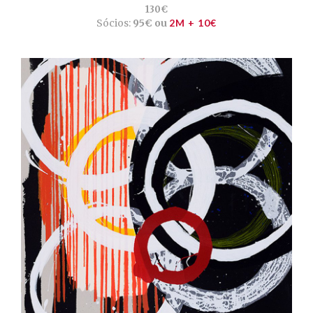
130€
Sócios:
95€ ou
2M + 10€