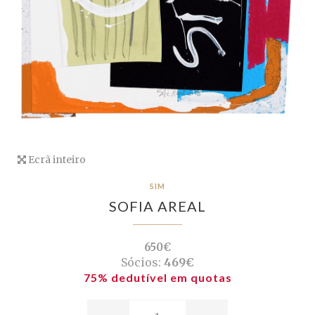
Ecrã inteiro
SIM
SOFIA AREAL
650€
Sócios:
469€
75% dedutível em quotas