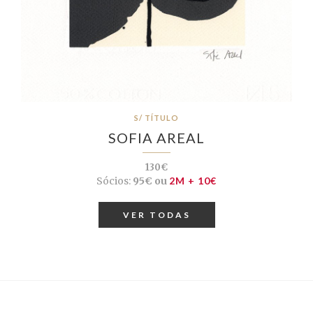
S/ TÍTULO
SOFIA AREAL
130€
Sócios:
95€ ou
2M + 10€
VER TODAS