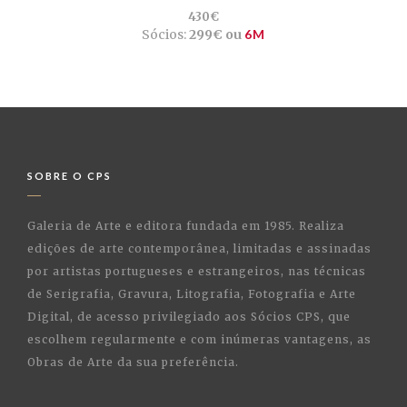
430€
Sócios:
299€ ou
6M
SOBRE O CPS
Galeria de Arte e editora fundada em 1985. Realiza
edições de arte contemporânea, limitadas e assinadas
por artistas portugueses e estrangeiros, nas técnicas
de Serigrafia, Gravura, Litografia, Fotografia e Arte
Digital, de acesso privilegiado aos Sócios CPS, que
escolhem regularmente e com inúmeras vantagens, as
Obras de Arte da sua preferência.