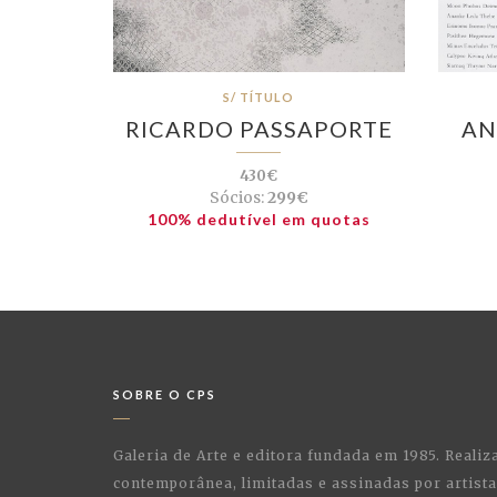
S/ TÍTULO
RICARDO PASSAPORTE
AN
430€
Sócios:
299€
100% dedutível em quotas
SOBRE O CPS
Galeria de Arte e editora fundada em 1985. Realiz
contemporânea, limitadas e assinadas por artist