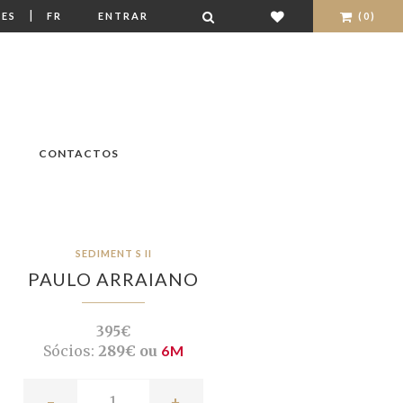
|
ES
FR
ENTRAR
(0)
CONTACTOS
SEDIMENT S II
PAULO ARRAIANO
395€
Sócios:
289€ ou
6M
-
+