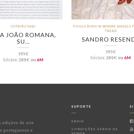
'(CFB/RJ/146)'
FOOLS RUSH IN WHERE ANGELS 
TREAD
A JOÃO ROMANA,
SANDRO RESEN
SU…
395€
395€
Sócios:
289€ ou
6M
Sócios:
289€ ou
6M
SUPORTE
S
ENVIO
a edições de arte
CONDIÇÕES GERAIS DE
as portugueses e
VENDA