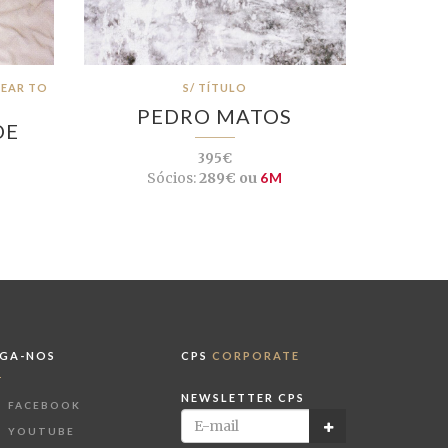
FEAR TO
S/ TÍTULO
PEDRO MATOS
DE
395€
Sócios:
289€ ou
6M
IGA-NOS
CPS
CORPORATE
NEWSLETTER CPS
FACEBOOK
YOUTUBE