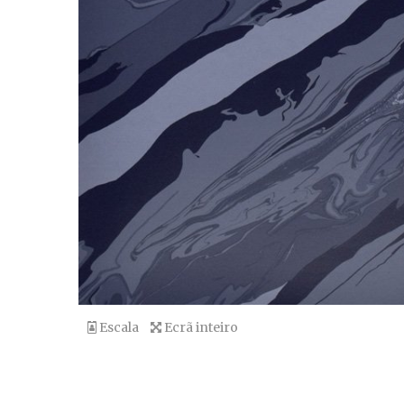
Escala
Ecrã inteiro