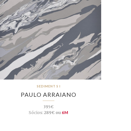
SEDIMENT S I
PAULO ARRAIANO
395€
Sócios:
289€ ou
6M