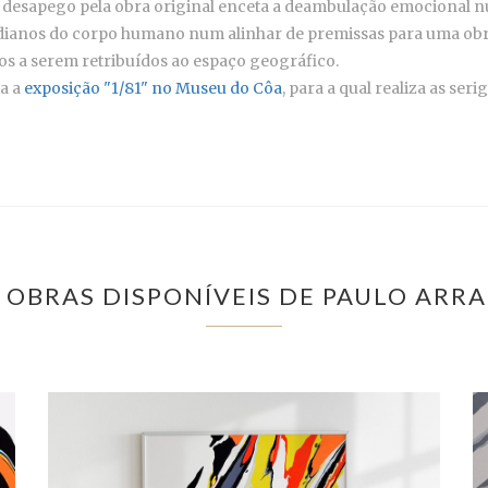
o, o desapego pela obra original enceta a deambulação emocional
idianos do corpo humano num alinhar de premissas para uma ob
cos a serem retribuídos ao espaço geográfico.
ia a
exposição "1/81" no Museu do Côa
, para a qual realiza as seri
 OBRAS DISPONÍVEIS DE PAULO ARR