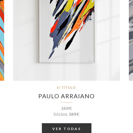
S/ TÍTULO
PAULO ARRAIANO
260€
Sócios:
189€
VER TODAS