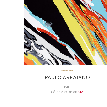
MAGMA
PAULO ARRAIANO
350€
Sócios:
250€ ou
5M