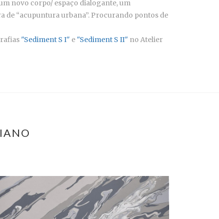
 num novo corpo/ espaço dialogante, um
ra de “acupuntura urbana”. Procurando pontos de
grafias
"Sediment S I"
e
"Sediment S II"
no Atelier
AIANO