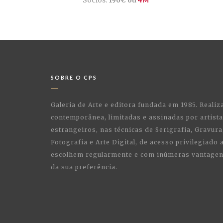
SOBRE O CPS
Galeria de Arte e editora fundada em 1985. Realiz
contemporânea, limitadas e assinadas por artist
estrangeiros, nas técnicas de Serigrafia, Gravura,
Fotografia e Arte Digital, de acesso privilegiado
escolhem regularmente e com inúmeras vantagens
da sua preferência.