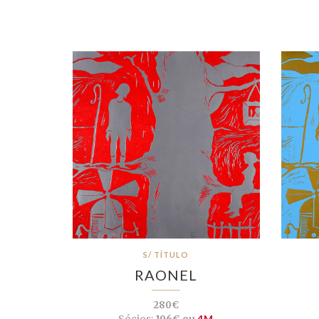
S/ TÍTULO
RAONEL
280€
Sócios:
196€ ou
4M