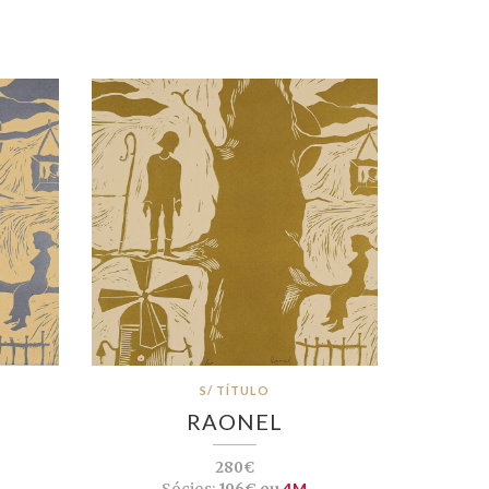
S/ TÍTULO
RAONEL
280€
Sócios:
196€ ou
4M