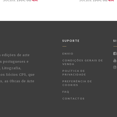
SUPORTE
S
ENVIO
a edições de arte
CONDIÇÕES GERAIS DE
as portugueses e
VENDA
 Litografia,
POLÍTICA DE
 aos Sócios CPS, que
PRIVACIDADE
, as Obras de Arte
PREFERÊNCIA DE
COOKIES
FAQ
CONTACTOS