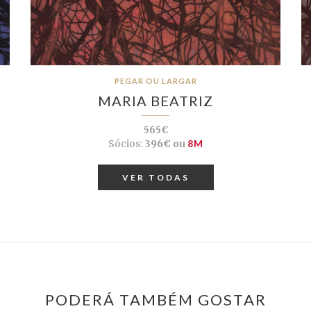
PEGAR OU LARGAR
MARIA BEATRIZ
565€
Sócios:
396€ ou
8M
VER TODAS
PODERÁ TAMBÉM GOSTAR