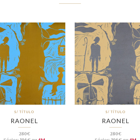
S/ TÍTULO
S/ TÍTULO
RAONEL
RAONEL
280€
280€
Sócios:
196€ ou
4M
Sócios:
196€ ou
4M