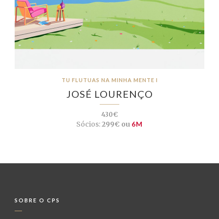
TU FLUTUAS NA MINHA MENTE I
JOSÉ LOURENÇO
430€
Sócios:
299€ ou
6M
SOBRE O CPS