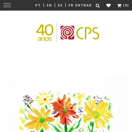
|
|
|
Mudar
PT
EN
ES
FR
ENTRAR
(0)
navegação