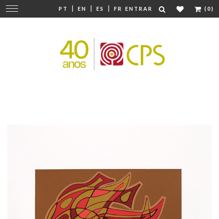
|
|
|
Mudar
PT
EN
ES
FR
ENTRAR
(0)
navegação