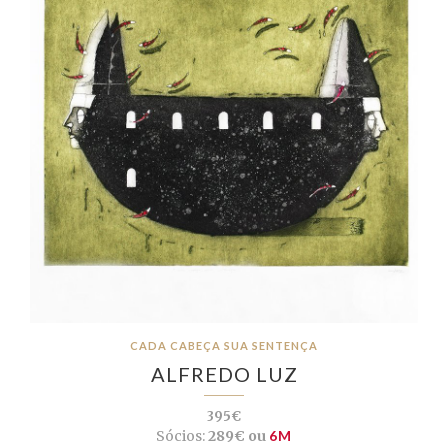
CADA CABEÇA SUA SENTENÇA
ALFREDO LUZ
395€
Sócios:
289€ ou
6M