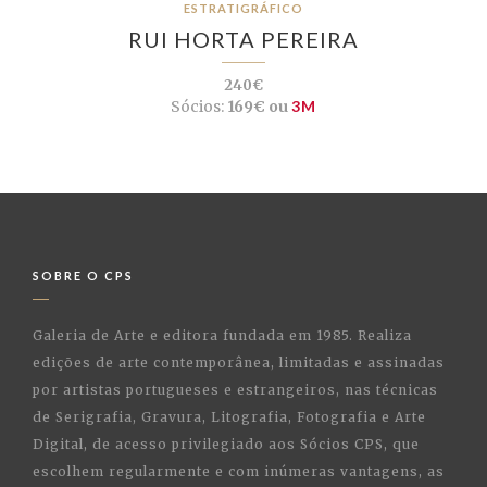
ESTRATIGRÁFICO
RUI HORTA PEREIRA
240€
Sócios:
169€ ou
3M
SOBRE O CPS
Galeria de Arte e editora fundada em 1985. Realiza
edições de arte contemporânea, limitadas e assinadas
por artistas portugueses e estrangeiros, nas técnicas
de Serigrafia, Gravura, Litografia, Fotografia e Arte
Digital, de acesso privilegiado aos Sócios CPS, que
escolhem regularmente e com inúmeras vantagens, as