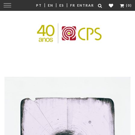
|
|
|
Mudar
PT
EN
ES
FR
ENTRAR
(0)
navegação