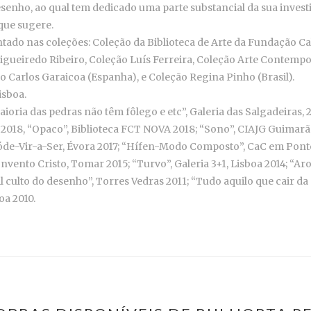
senho, ao qual tem dedicado uma parte substancial da sua investig
que sugere.
ntado nas coleções: Coleção da Biblioteca de Arte da Fundação 
igueiredo Ribeiro, Coleção Luís Ferreira, Coleção Arte Contempo
o Carlos Garaicoa (Espanha), e Coleção Regina Pinho (Brasil).
isboa.
ioria das pedras não têm fôlego e etc”, Galeria das Salgadeiras, 
, 2018, “Opaco”, Biblioteca FCT NOVA 2018; “Sono”, CIAJG Guimarãe
Póde-Vir-a-Ser, Évora 2017; “Hífen-Modo Composto”, CaC em Pont
nvento Cristo, Tomar 2015; “Turvo”, Galeria 3+1, Lisboa 2014; “Ar
l culto do desenho”, Torres Vedras 2011; “Tudo aquilo que cair da
oa 2010.