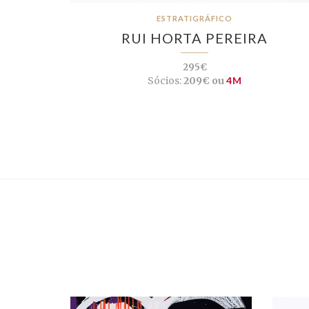
ESTRATIGRÁFICO
RUI HORTA PEREIRA
295€
Sócios:
209€ ou
4M