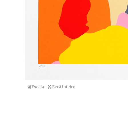
Escala
Ecrã inteiro