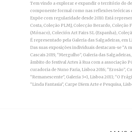
Tem vindo a explorar e expandir o território do de
componente formal como nas reflexões teóricas 
Expõe com regularidade desde 2010. Está represe
Costa, Coleção PLMJ, Colecção Berardo, Coleção F
(Mónaco), Coleción Art Fairs SL (Espanha), Coleçã
É representado pela Galeria das Salgadeiras, em L
Das suas exposições individuais destacam-se “A ma
Cascais 2019, “Mergulho”, Galeria das Salgadeiras
âmbito do festival Artes à Rua com a associação 
curadoria de Nuno Faria, Lisboa 2016; “Erosão”, Co
“Remanescente”, Galeria 3+1, Lisboa 2011; “O Frági
“Linda Fantasia”, Carpe Diem Arte e Pesquisa, Lisb