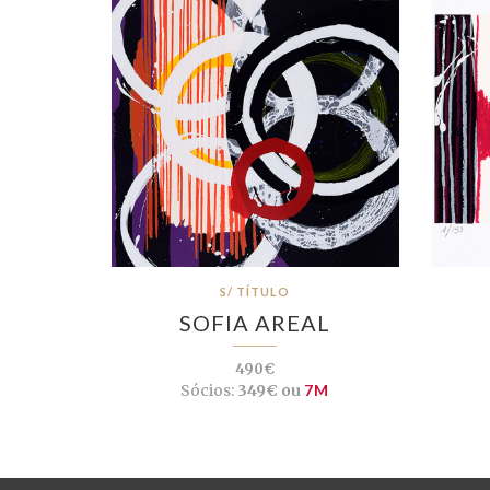
S/ TÍTULO
SOFIA AREAL
490€
Sócios:
349€ ou
7M