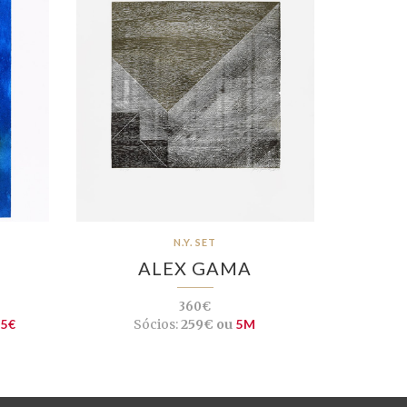
N.Y. SET
ALEX GAMA
360€
35€
Sócios:
259€ ou
5M