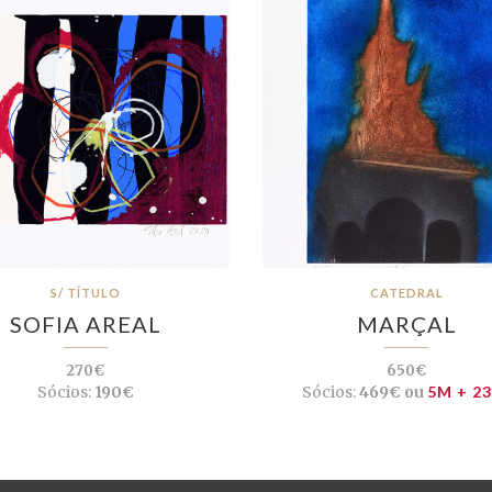
S/ TÍTULO
CATEDRAL
SOFIA AREAL
MARÇAL
270€
650€
Sócios:
190€
Sócios:
469€ ou
5M + 2