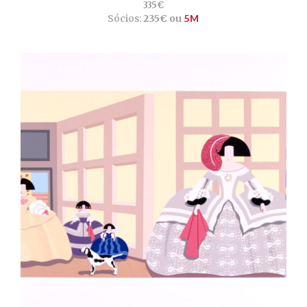
335€
Sócios:
235€ ou
5M