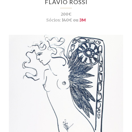
FLÁVIO ROSSI
200€
Sócios:
140€ ou
3M