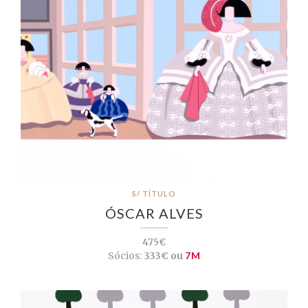
S/ TÍTULO
ÓSCAR ALVES
475€
Sócios:
333€ ou
7M