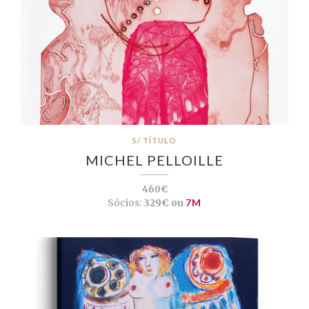
S/ TÍTULO
MICHEL PELLOILLE
460€
Sócios:
329€ ou
7M