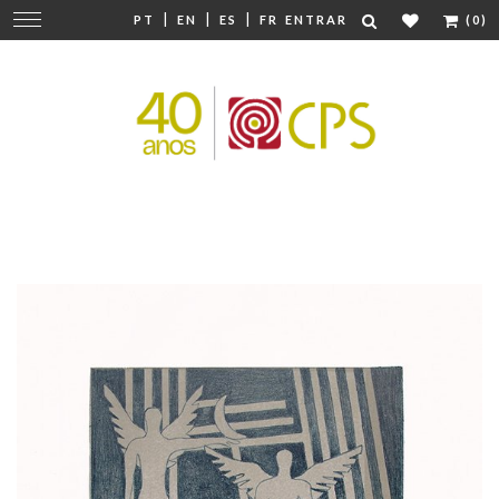
|
|
|
Mudar
PT
EN
ES
FR
ENTRAR
(0)
navegação