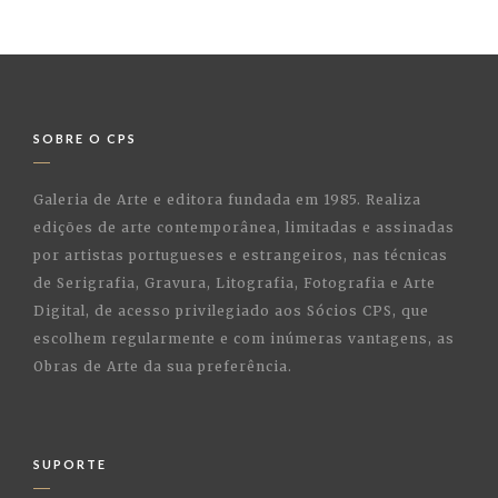
SOBRE O CPS
Galeria de Arte e editora fundada em 1985. Realiza
edições de arte contemporânea, limitadas e assinadas
por artistas portugueses e estrangeiros, nas técnicas
de Serigrafia, Gravura, Litografia, Fotografia e Arte
Digital, de acesso privilegiado aos Sócios CPS, que
escolhem regularmente e com inúmeras vantagens, as
Obras de Arte da sua preferência.
SUPORTE