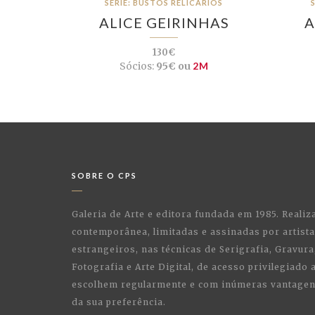
SÉRIE: BUSTOS RELICÁRIOS
ALICE GEIRINHAS
A
130€
Sócios:
95€ ou
2M
SOBRE O CPS
Galeria de Arte e editora fundada em 1985. Realiz
contemporânea, limitadas e assinadas por artist
estrangeiros, nas técnicas de Serigrafia, Gravura,
Fotografia e Arte Digital, de acesso privilegiado
escolhem regularmente e com inúmeras vantagens
da sua preferência.