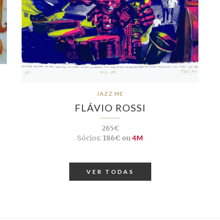
JAZZ ME
FLÁVIO ROSSI
265€
Sócios:
186€ ou
4M
VER TODAS