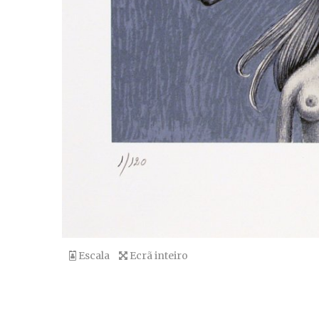
Escala
Ecrã inteiro