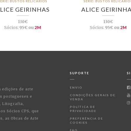
SÉRIE: BUSTOS RELICÁRIOS
SÉRIE: BUSTOS RELICÁRIO
LICE GEIRINHAS
ALICE GEIRINH
130€
130€
Sócios:
95€ ou
2M
Sócios:
95€ ou
2M
SUPORTE
S
ENVIO
a edições de arte
CONDIÇÕES GERAIS DE
as portugueses e
VENDA
 Litografia,
POLÍTICA DE
 aos Sócios CPS, que
PRIVACIDADE
, as Obras de Arte
PREFERÊNCIA DE
COOKIES
FAQ