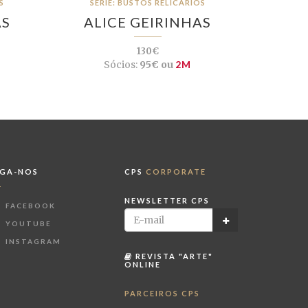
S
SÉRIE: BUSTOS RELICÁRIOS
AS
ALICE GEIRINHAS
130€
Sócios:
95€ ou
2M
IGA-NOS
CPS
CORPORATE
NEWSLETTER CPS
FACEBOOK
YOUTUBE
INSTAGRAM
REVISTA "ARTE"
ONLINE
PARCEIROS CPS