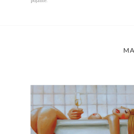
pujante.
MA