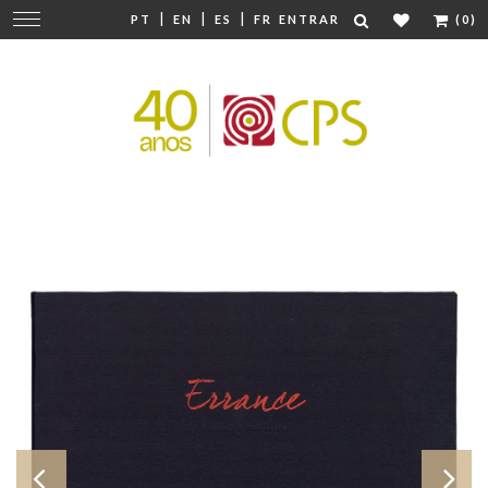
|
|
|
Mudar
PT
EN
ES
FR
ENTRAR
(0)
navegação