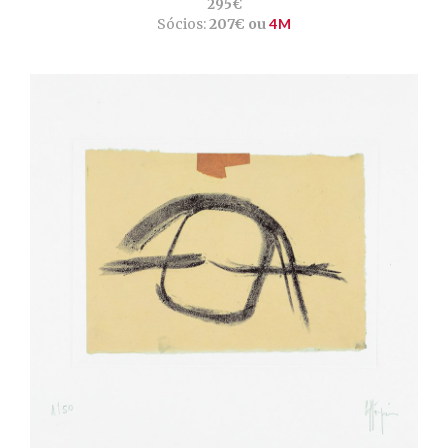
295€
Sócios:
207€ ou
4M