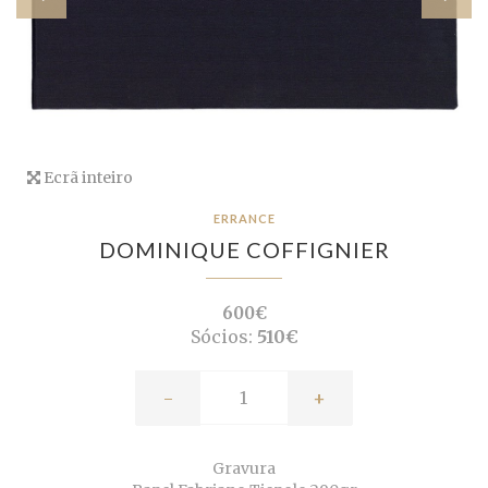
Ecrã inteiro
ERRANCE
DOMINIQUE COFFIGNIER
600€
Sócios:
510€
-
+
Gravura