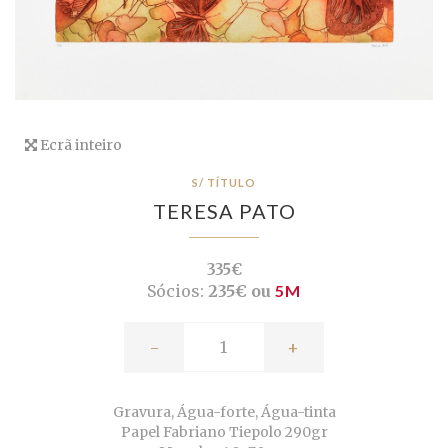
Ecrã inteiro
S/ TÍTULO
TERESA PATO
335€
Sócios:
235€ ou
5M
-
+
Gravura, Água-forte, Água-tinta
Papel Fabriano Tiepolo 290gr