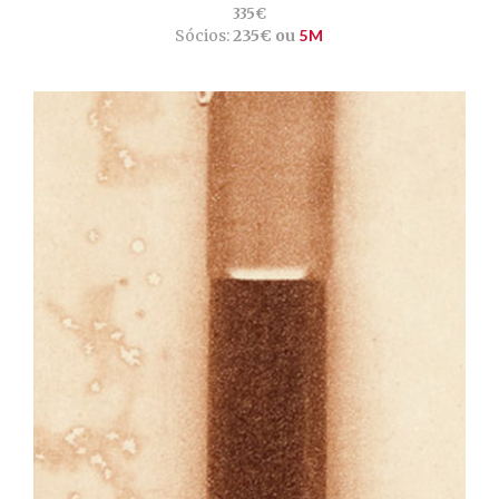
335€
Sócios:
235€ ou
5M