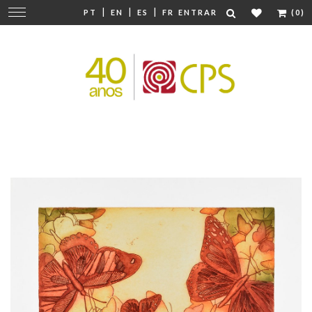
|
|
|
Mudar
PT
EN
ES
FR
ENTRAR
(0)
navegação