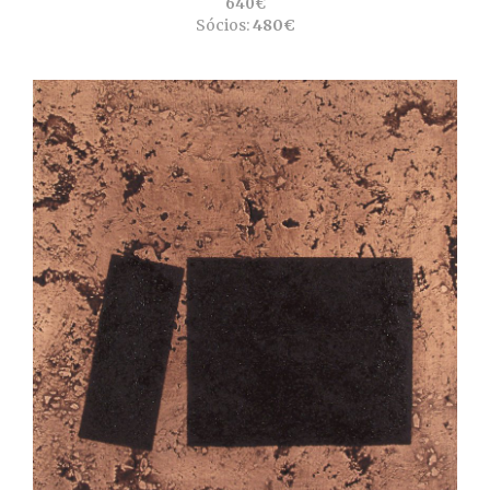
640€
Sócios:
480€