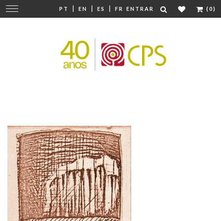
|
|
|
Mudar
PT
EN
ES
FR
ENTRAR
(0)
navegação