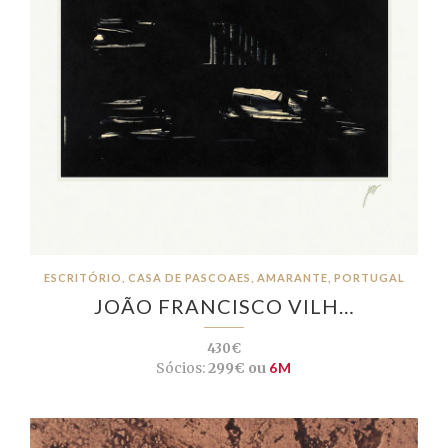
ESCRITÓRIO, CASA DE PASCOAES, AMARANTE, PORTUGAL
JOÃO FRANCISCO VILH…
430€
Sócios:
299€ ou
6M