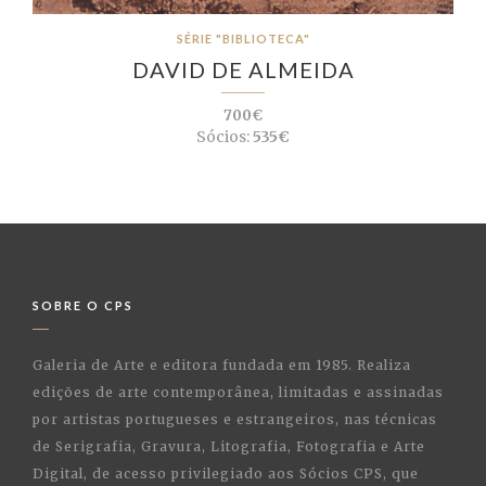
SÉRIE "BIBLIOTECA"
DAVID DE ALMEIDA
700€
Sócios:
535€
SOBRE O CPS
Galeria de Arte e editora fundada em 1985. Realiza
edições de arte contemporânea, limitadas e assinadas
por artistas portugueses e estrangeiros, nas técnicas
de Serigrafia, Gravura, Litografia, Fotografia e Arte
Digital, de acesso privilegiado aos Sócios CPS, que