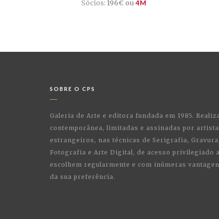
Sócios:
196€ ou
4M
SOBRE O CPS
Galeria de Arte e editora fundada em 1985. Realiz
contemporânea, limitadas e assinadas por artist
estrangeiros, nas técnicas de Serigrafia, Gravura,
Fotografia e Arte Digital, de acesso privilegiado
escolhem regularmente e com inúmeras vantagens
da sua preferência.