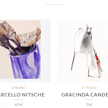
ATELIER I
S/ TÍTULO
RCELLO NITSCHE
GRACINDA CANDE
475€
75€