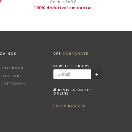
€
Sócios:
560€
100% dedutível em quotas
IGA-NOS
CPS
CORPORATE
NEWSLETTER CPS
FACEBOOK
YOUTUBE
INSTAGRAM
REVISTA "ARTE"
ONLINE
PARCEIROS CPS