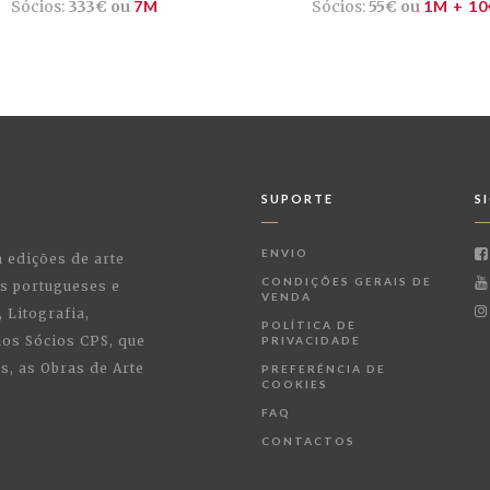
Sócios:
333€ ou
7M
Sócios:
55€ ou
1M + 10
SUPORTE
S
ENVIO
a edições de arte
CONDIÇÕES GERAIS DE
as portugueses e
VENDA
 Litografia,
POLÍTICA DE
 aos Sócios CPS, que
PRIVACIDADE
, as Obras de Arte
PREFERÊNCIA DE
COOKIES
FAQ
CONTACTOS