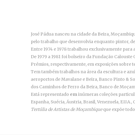
José Pádua nasceu na cidade da Beira, Moçambique,
pelo trabalho que desenvolvia enquanto pintor, de
Entre 1974 e 1978 trabalhou exclusivamente para 
De 1979 a 1981 foi bolseiro da Fundação Calouste G
Prémios, respectivamente, em exposições sobre t
Tem também trabalhos na área da escultura e az
aeroportos de Mavalane e Beira, Banco Pinto & S
dos Caminhos de Ferro da Beira, Banco de Moça
Está representado
em
inúmeras coleções particu
Espanha, Suécia, Áustria, Brasil, Venezuela, E.U.A.
Tertúlia de Artistas de Moçambique
que expõe todos