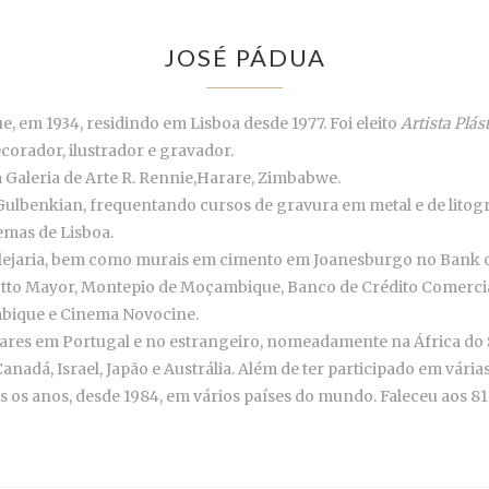
JOSÉ PÁDUA
 em 1934, residindo em Lisboa desde 1977. Foi eleito
Artista Plás
corador, ilustrador e gravador.
a Galeria de Arte R. Rennie,Harare, Zimbabwe.
ulbenkian, frequentando cursos de gravura em metal e de litografi
emas de Lisboa.
ulejaria, bem como murais em cimento em Joanesburgo no Bank 
otto Mayor, Montepio de Moçambique, Banco de Crédito Comercial
mbique e Cinema Novocine.
lares em Portugal e no estrangeiro, nomeadamente na África do
, Canadá, Israel, Japão e Austrália. Além de ter participado em vári
 os anos, desde 1984, em vários países do mundo. Faleceu aos 8