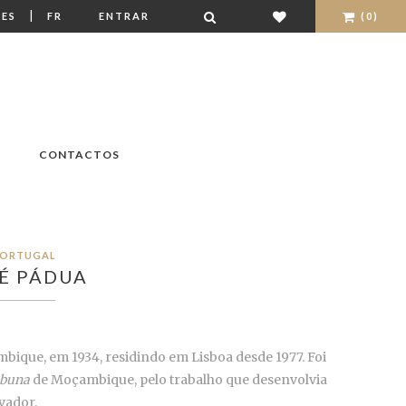
|
ES
FR
ENTRAR
(0)
CONTACTOS
ORTUGAL
É PÁDUA
bique, em 1934, residindo em Lisboa desde 1977. Foi
ibuna
de Moçambique, pelo trabalho que desenvolvia
vador.