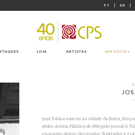
|
|
PT
EN
STAQUES
LOJA
ARTISTAS
SER SÓCIO
P
JOS
José Pádua nasceu na cidade da Beira, Moçam
eleito
Artista Plástico de 1966
pelo jornal
A Tr
enquanto pintor, decorador, ilustrador e gra