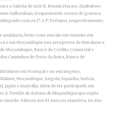
para a Galeria de Arte R. Rennie,Harare, Zimbabwe.
louste Gulbenkian, frequentando cursos de gravura
distinguido com os 2º. e 1º. Prémios, respectivamente,
 e azulejaria, bem como murais em cimento em
ica e em Moçambique nos aeroportos de Mavalane e
 de Moçambique, Banco de Crédito Comercial e
 dos Caminhos de Ferro da Beira, Banco de
ticulares em Portugal e no estrangeiro,
Malawi, Moçambique, Angola, Espanha, Suécia,
ael, Japão e Austrália. Além de ter participado em
upo
A Tertúlia de Artistas de Moçambique
que expõe
 do mundo. Faleceu aos 81 anos na Amadora, no ano