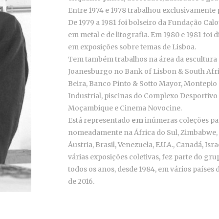
Entre 1974 e 1978 trabalhou exclusivamente 
De 1979 a 1981 foi bolseiro da Fundação Ca
em metal e de litografia. Em 1980 e 1981 foi 
em exposições sobre temas de Lisboa.
Tem também trabalhos na área da escultura
Joanesburgo no Bank of Lisbon & South Afr
Beira, Banco Pinto & Sotto Mayor, Montepio
Industrial, piscinas do Complexo Desportivo
Moçambique e Cinema Novocine.
Está representado
em
inúmeras coleções par
nomeadamente na África do Sul, Zimbabwe, 
Áustria, Brasil, Venezuela, E.U.A., Canadá, Isr
várias exposições coletivas, fez parte do gr
todos os anos, desde 1984, em vários países
de 2016.