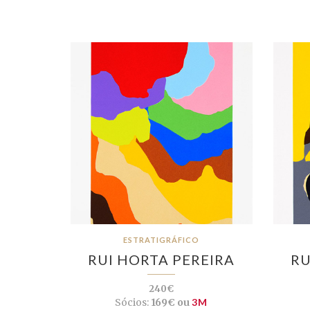
ESTRATIGRÁFICO
RUI HORTA PEREIRA
RU
240€
Sócios:
169€ ou
3M