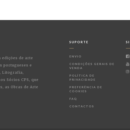
SUPORTE
S
ENVIO
a edições de arte
CONDIÇÕES GERAIS DE
as portugueses e
VENDA
 Litografia,
POLÍTICA DE
 aos Sócios CPS, que
PRIVACIDADE
, as Obras de Arte
PREFERÊNCIA DE
COOKIES
FAQ
CONTACTOS