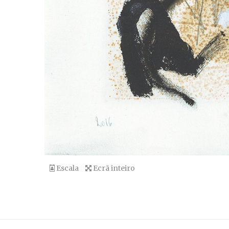
Escala
Ecrã inteiro