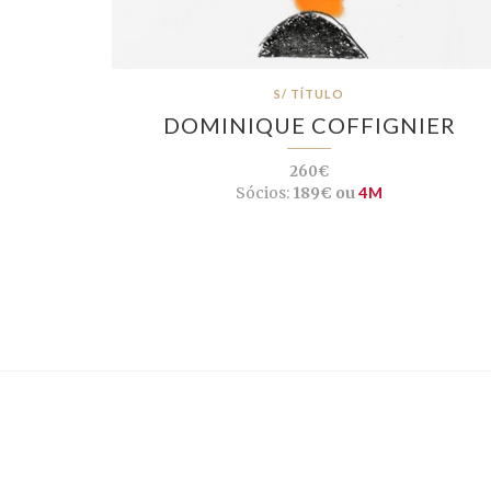
S/ TÍTULO
DOMINIQUE COFFIGNIER
260€
Sócios:
189€ ou
4M