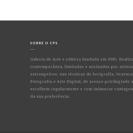
SOBRE O CPS
Galeria de Arte e editora fundada em 1985. Realiz
contemporânea, limitadas e assinadas por artist
estrangeiros, nas técnicas de Serigrafia, Gravura,
Fotografia e Arte Digital, de acesso privilegiado
escolhem regularmente e com inúmeras vantagens
da sua preferência.