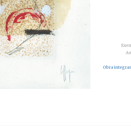
Exem
Ao
Obra integran