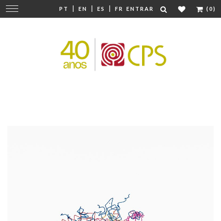
|
|
|
Mudar
PT
EN
ES
FR
ENTRAR
(0)
navegação