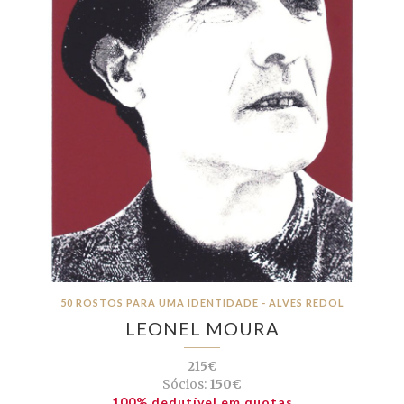
50 ROSTOS PARA UMA IDENTIDADE - ALVES REDOL
LEONEL MOURA
215€
Sócios:
150€
100% dedutível em quotas