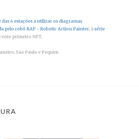
e das 4 estações a utilizar os diagramas
ada pelo robô RAP - Robotic Action Painter
; à
série
ecente primeiro NFT.
aneiro, São Paulo e Pequim.
OURA