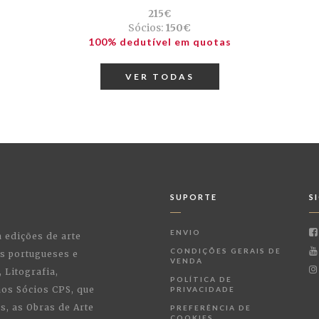
215€
Sócios:
150€
100% dedutível em quotas
VER TODAS
SUPORTE
S
ENVIO
a edições de arte
CONDIÇÕES GERAIS DE
as portugueses e
VENDA
 Litografia,
POLÍTICA DE
 aos Sócios CPS, que
PRIVACIDADE
, as Obras de Arte
PREFERÊNCIA DE
COOKIES