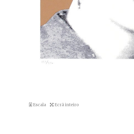
Escala
Ecrã inteiro