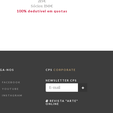
215€
Sócios:
150€
100% dedutível em quotas
IGA-NOS
CPS
CORPORATE
NEWSLETTER CPS
FACEBOOK
YOUTUBE
INSTAGRAM
REVISTA "ARTE"
ONLINE