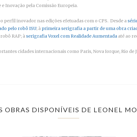
 e Inovação pela Comissão Europeia.
 o perfil inovador nas edições efetuadas com o CPS. Desde a
séri
ado pelo robô ISU
; à
primeira serigrafia a partir de uma obra cri
m robô RAP; à
serigrafia Voxel com Realidade Aumentada
até ao r
tantes cidades internacionais como Paris, Nova Iorque, Rio de J
S OBRAS DISPONÍVEIS DE LEONEL M