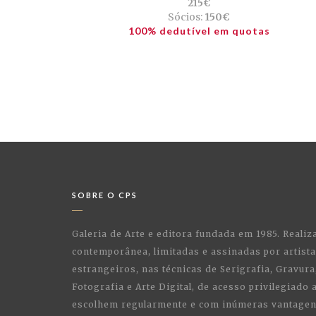
215€
Sócios:
150€
100% dedutível em quotas
SOBRE O CPS
Galeria de Arte e editora fundada em 1985. Realiz
contemporânea, limitadas e assinadas por artist
estrangeiros, nas técnicas de Serigrafia, Gravura,
Fotografia e Arte Digital, de acesso privilegiado
escolhem regularmente e com inúmeras vantagens