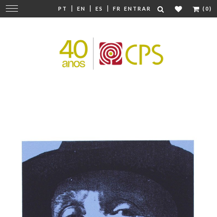
|
|
|
Mudar
PT
EN
ES
FR
ENTRAR
(0)
navegação