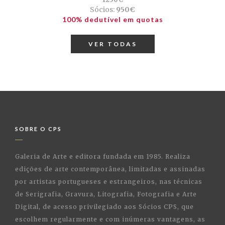
Sócios:
950€
100% dedutível em quotas
VER TODAS
SOBRE O CPS
Galeria de Arte e editora fundada em 1985. Realiza
edições de arte contemporânea, limitadas e assinadas
por artistas portugueses e estrangeiros, nas técnicas
de Serigrafia, Gravura, Litografia, Fotografia e Arte
Digital, de acesso privilegiado aos Sócios CPS, que
escolhem regularmente e com inúmeras vantagens, as