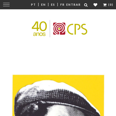
|
|
|
Mudar
PT
EN
ES
FR
ENTRAR
(0)
navegação