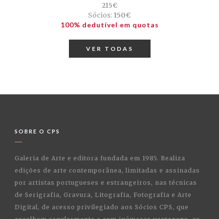
215€
Sócios:
150€
100% dedutível em quotas
VER TODAS
SOBRE O CPS
Galeria de Arte e editora fundada em 1985. Realiza
edições de arte contemporânea, limitadas e assinadas
por artistas portugueses e estrangeiros, nas técnicas
de Serigrafia, Gravura, Litografia, Fotografia e Arte
Digital, de acesso privilegiado aos Sócios CPS, que