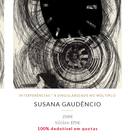
INTERFERÊNCIAS " A SINGULARIDADE NO MÚLTIPLO
SUSANA GAUDÊNCIO
250€
Sócios:
175€
100% dedutível em quotas