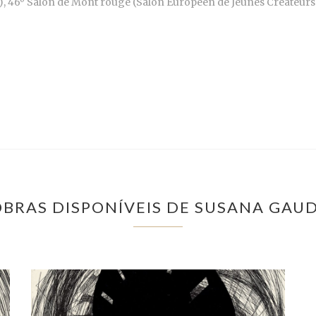
002), 46º Salon de Mont rouge (Salon Européen de Jeunes Créateu
OBRAS DISPONÍVEIS DE SUSANA GAU