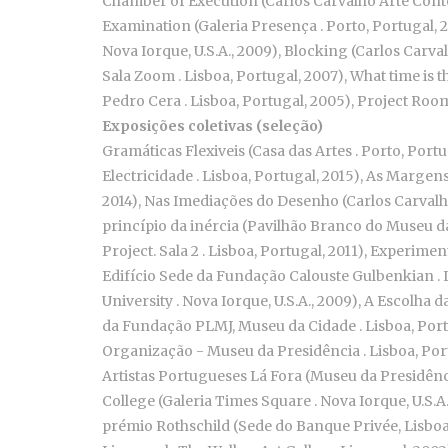
Chamber of Execution (Carlos Carvalho Arte Conte
Examination (Galeria Presença . Porto, Portugal, 
Nova Iorque, U.S.A., 2009), Blocking (Carlos Car
Sala Zoom . Lisboa, Portugal, 2007), What time is 
Pedro Cera . Lisboa, Portugal, 2005), Project Room
Exposições coletivas (seleção)
Gramáticas Flexiveis (Casa das Artes . Porto, Por
Electricidade . Lisboa, Portugal, 2015), As Margens
2014), Nas Imediações do Desenho (Carlos Carvalho
princípio da inércia (Pavilhão Branco do Museu da
Project. Sala 2 . Lisboa, Portugal, 2011), Experime
Edifício Sede da Fundação Calouste Gulbenkian . 
University . Nova Iorque, U.S.A., 2009), A Escolha
da Fundação PLMJ, Museu da Cidade . Lisboa, Portu
Organização - Museu da Presidência . Lisboa, Portu
Artistas Portugueses Lá Fora (Museu da Presidênci
College (Galeria Times Square . Nova Iorque, U.S.A.
prémio Rothschild (Sede do Banque Privée, Lisboa, 