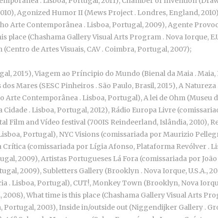
mporânea . Lisboa, Portugal, 2011), Chamber of Invention (Drawi
2010), Agonized Humor II (Mews Project . Londres, England, 2010)
valho Arte Contemporânea . Lisboa, Portugal, 2009), Agente Prov
this place (Chashama Gallery Visual Arts Program . Nova Iorque, E.
 (Centro de Artes Visuais, CAV . Coimbra, Portugal, 2007);
tugal, 2015), Viagem ao Príncipio do Mundo (Bienal da Maia . Maia
 dos Mares (SESC Pinheiros . São Paulo, Brasil, 2015), A Natureza 
 Arte Contemporânea . Lisboa, Portugal), A lei de Ohm (Museu da E
 Cidade . Lisboa, Portugal, 2012), Rádio Europa Livre (comissari
ntal Film and Vídeo festival (700IS Reindeerland, Islândia, 2010),
Lisboa, Portugal), NYC Visions (comissariada por Maurizio Pelle
 da Crítica (comissariada por Lígia Afonso, Plataforma Revólver . 
gal, 2009), Artistas Portugueses Lá Fora (comissariada por João
gal, 2009), Subletters Gallery (Brooklyn . Nova Iorque, U.S.A., 2
a . Lisboa, Portugal), CUT!, Monkey Town (Brooklyn, Nova Iorque,
, 2008), What time is this place (Chashama Gallery Visual Arts Pro
Portugal, 2003), Inside in/outside out (Niggendijker Gallery . Gr