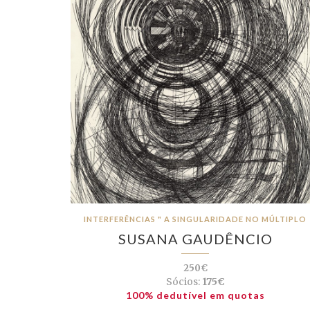
INTERFERÊNCIAS " A SINGULARIDADE NO MÚLTIPLO
SUSANA GAUDÊNCIO
250€
Sócios:
175€
100% dedutível em quotas