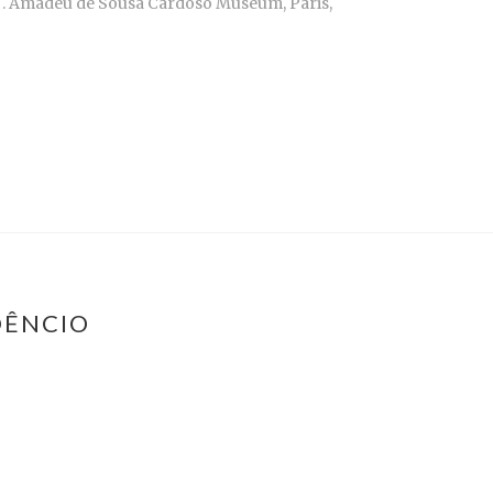
rs . Amadeu de Sousa Cardoso Museum, Paris,
DÊNCIO