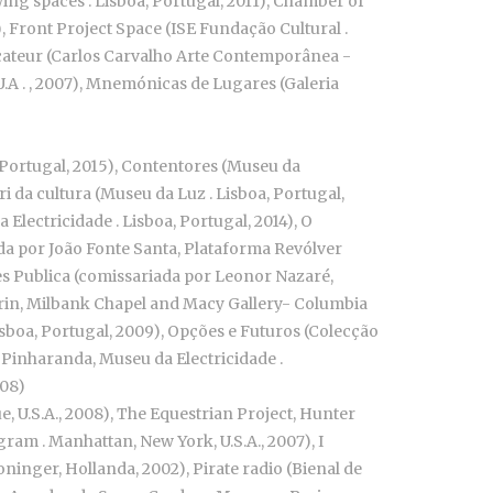
ng spaces . Lisboa, Portugal, 2011), Chamber of
, Front Project Space (ISE Fundação Cultural .
ocateur (Carlos Carvalho Arte Contemporânea -
U.A . , 2007), Mnemónicas de Lugares (Galeria
, Portugal, 2015), Contentores (Museu da
ri da cultura (Museu da Luz . Lisboa, Portugal,
lectricidade . Lisboa, Portugal, 2014), O
ada por João Fonte Santa, Plataforma Revólver
 Res Publica (comissariada por Leonor Nazaré,
grin, Milbank Chapel and Macy Gallery- Columbia
Lisboa, Portugal, 2009), Opções e Futuros (Colecção
 Pinharanda, Museu da Electricidade .
008)
 U.S.A., 2008), The Equestrian Project, Hunter
gram . Manhattan, New York, U.S.A., 2007), I
oninger, Hollanda, 2002), Pirate radio (Bienal de