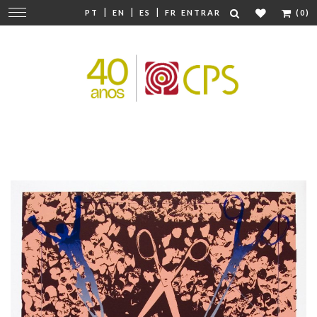
|
|
|
Mudar
PT
EN
ES
FR
ENTRAR
(0)
navegação