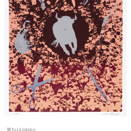
Ecrã inteiro