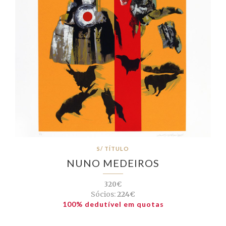
S/ TÍTULO
NUNO MEDEIROS
320€
Sócios:
224€
100% dedutível em quotas