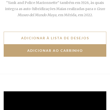
“Yank and Police Marionnette” também em 1926, às quais
integra as auto-hibridizações Maias realizadas para o
Gran
Museo del Mundo Maya
, em Mérida, em 2022.
ADICIONAR À LISTA DE DESEJOS