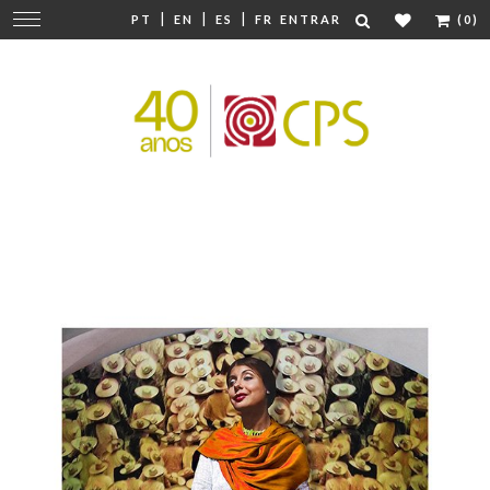
|
|
|
Mudar
PT
EN
ES
FR
ENTRAR
(0)
navegação