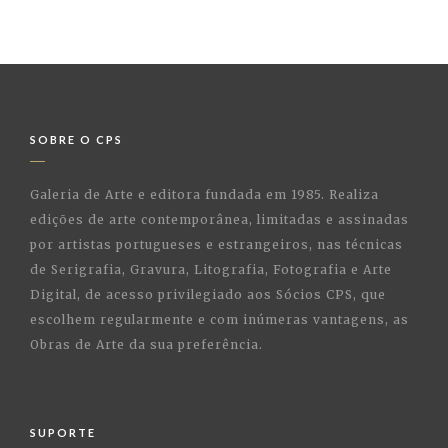
SOBRE O CPS
Galeria de Arte e editora fundada em 1985. Realiza
edições de arte contemporânea, limitadas e assinadas
por artistas portugueses e estrangeiros, nas técnicas
de Serigrafia, Gravura, Litografia, Fotografia e Arte
Digital, de acesso privilegiado aos Sócios CPS, que
escolhem regularmente e com inúmeras vantagens, as
Obras de Arte da sua preferência.
SUPORTE