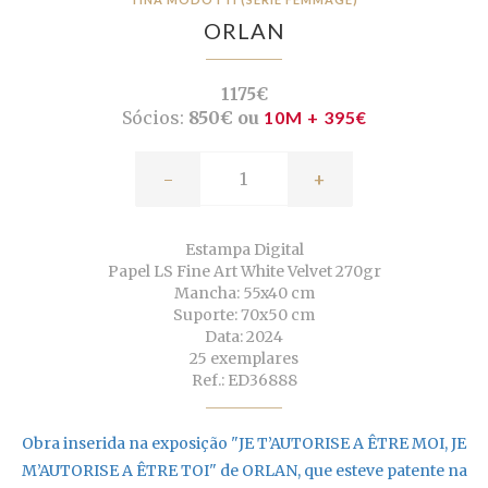
ORLAN
1175€
Sócios:
850€ ou
10M + 395€
-
+
Estampa Digital
Papel LS Fine Art White Velvet 270gr
Mancha: 55x40 cm
Suporte: 70x50 cm
Data: 2024
25 exemplares
Ref.: ED36888
Obra inserida na exposição "JE T’AUTORISE A ÊTRE MOI, JE
M’AUTORISE A ÊTRE TOI" de ORLAN, que esteve patente
na