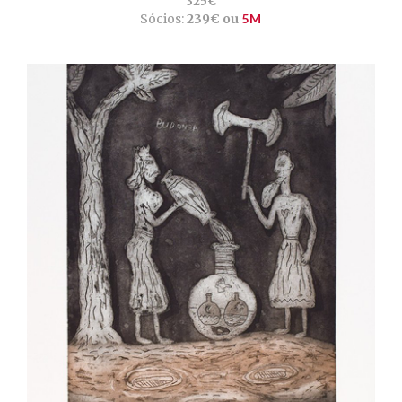
325€
Sócios:
239€ ou
5M