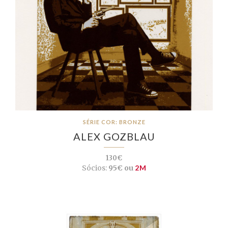
SÉRIE COR: BRONZE
ALEX GOZBLAU
130€
Sócios:
95€ ou
2M