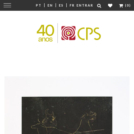
|
|
|
Mudar
PT
EN
ES
FR
ENTRAR
(0)
navegação