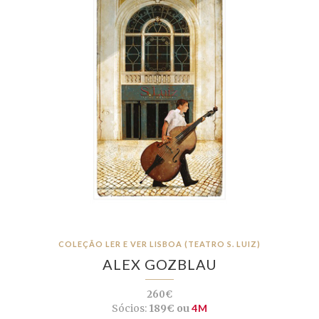
COLEÇÃO LER E VER LISBOA (TEATRO S. LUIZ)
ALEX GOZBLAU
260€
Sócios:
189€ ou
4M