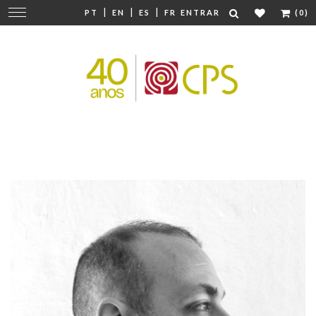
|
|
|
Mudar
PT
EN
ES
FR
ENTRAR
(0)
navegação