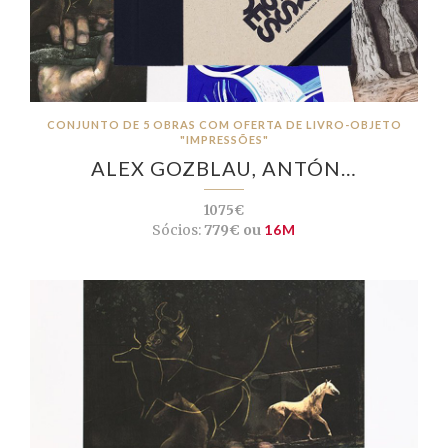
CONJUNTO DE 5 OBRAS COM OFERTA DE LIVRO-OBJETO
"IMPRESSÕES"
ALEX GOZBLAU, ANTÓN…
1075€
Sócios:
779€ ou
16M