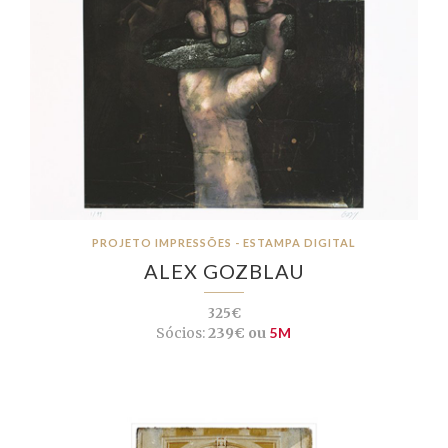
PROJETO IMPRESSÕES - ESTAMPA DIGITAL
ALEX GOZBLAU
325€
Sócios:
239€ ou
5M