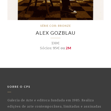
SÉRIE COR: BRONZE
ALEX GOZBLAU
130€
Sócios:
95€ ou
2M
SOBRE O CPS
Galeria de Arte e editora fundada em 1985. Realiza
edições de arte contemporânea, limitadas e assinadas