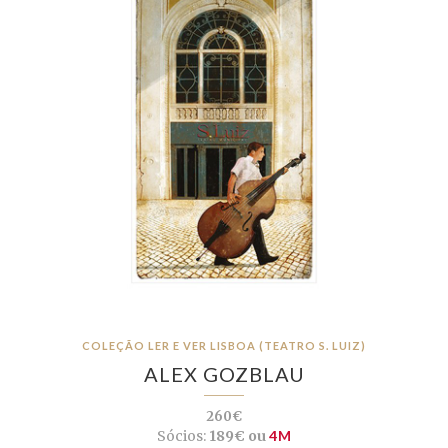
COLEÇÃO LER E VER LISBOA (TEATRO S. LUIZ)
ALEX GOZBLAU
260€
Sócios:
189€ ou
4M