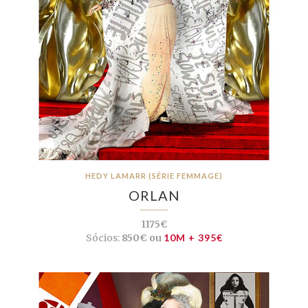
HEDY LAMARR (SÉRIE FEMMAGE)
ORLAN
1175€
Sócios:
850€ ou
10M + 395€