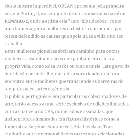
Nesta mostra imperdível, ORLAN apresenta pela primeira
vez em Portugal, um conjunto de obras inseridas na
série
FEMMAGE
, onde a artista cria “auto-hibridações” como
uma homenagem a mulheres da história que admira por
terem defendido as causas que apoia na sua vida e no seu
trabalho.
Estas mulheres pioneiras abriram caminho para outras
mulheres, assumindo riscos que punham em causa a
própria vida, como Rosa Parks ou Marie Curie. Este gesto de
hibridação permite-lhe, em toda a sororidade, criar um
encontro entre mulheres que transcende as barreiras do
tempo, espaço, artes e géneros.
O público português e, em particular, os colecionadores de
arte, terão acesso a uma série exclusiva de edições limitadas
com a chancela do CPS, numeradas e assinadas, que
incluem obras inspiradas em figuras históricas como a
Imperatriz Eugénie, Simone Veil, Ada Lovelace, Tina
Modotti, e outras personalidades marcantes selecionadas