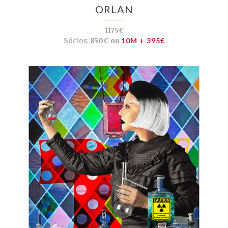
ORLAN
1175€
Sócios:
850€ ou
10M + 395€