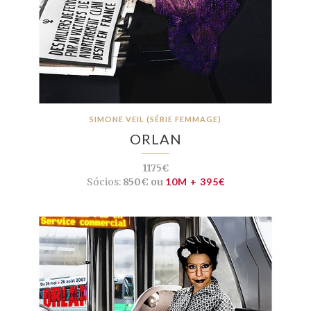
SIMONE VEIL (SÉRIE FEMMAGE)
ORLAN
1175€
Sócios:
850€ ou
10M + 395€