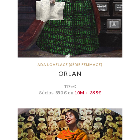
ADA LOVELACE (SÉRIE FEMMAGE)
ORLAN
1175€
Sócios:
850€ ou
10M + 395€