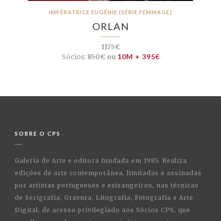
IMPÉRATRICE EUGÉNIE (SÉRIE FEMMAGE)
ORLAN
1175€
Sócios:
850€ ou
10M + 395€
SOBRE O CPS
Galeria de Arte e editora fundada em 1985. Realiza
edições de arte contemporânea, limitadas e assinadas
por artistas portugueses e estrangeiros, nas técnicas
de Serigrafia, Gravura, Litografia, Fotografia e Arte
Digital, de acesso privilegiado aos Sócios CPS, que