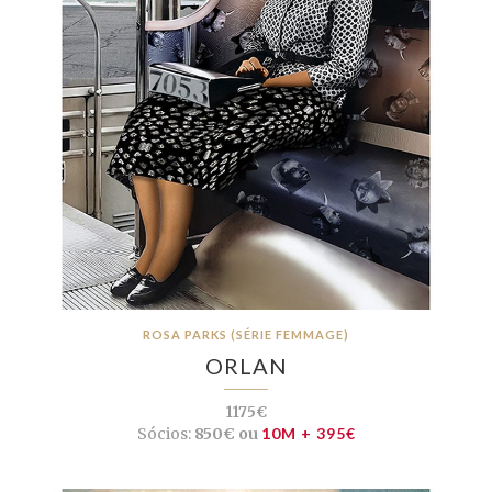
ROSA PARKS (SÉRIE FEMMAGE)
ORLAN
1175€
Sócios:
850€ ou
10M + 395€