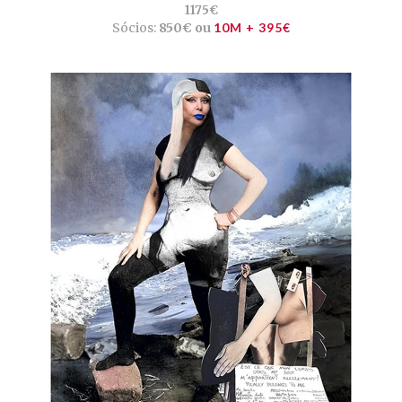
1175€
Sócios:
850€ ou
10M + 395€