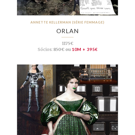
ANNETTE KELLERMAN (SÉRIE FEMMAGE)
ORLAN
1175€
Sócios:
850€ ou
10M + 395€