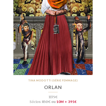
TINA MODOTTI (SÉRIE FEMMAGE)
ORLAN
1175€
Sócios:
850€ ou
10M + 395€