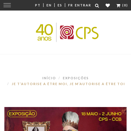
|
|
|
Mudar
PT
EN
ES
FR
ENTRAR
(0)
navegação
INÍCIO
EXPOSIÇÕES
JE T’AUTORISE A ÊTRE MOI, JE M’AUTORISE A ÊTRE TOI