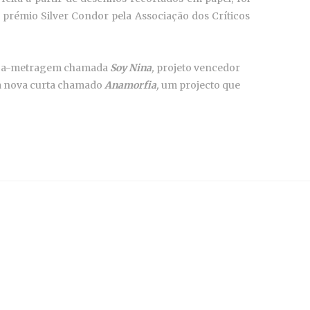
o prémio Silver Condor pela Associação dos Críticos
onga-metragem chamada
Soy Nina
,
projeto vencedor
ma nova curta chamado
Anamorfia
,
um projecto que