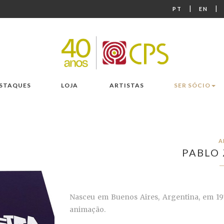
|
|
PT
EN
STAQUES
LOJA
ARTISTAS
SER SÓCIO
A
PABLO
Nasceu em Buenos Aires, Argentina, em 197
animação.