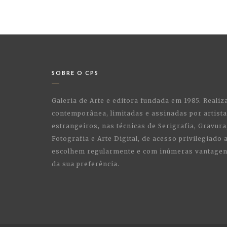
SOBRE O CPS
Galeria de Arte e editora fundada em 1985. Realiz
contemporânea, limitadas e assinadas por artist
estrangeiros, nas técnicas de Serigrafia, Gravura,
Fotografia e Arte Digital, de acesso privilegiado
escolhem regularmente e com inúmeras vantagens
da sua preferência.