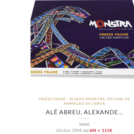
FREEZE FRAME - 20 ANOS MONSTRA, FESTIVAL DE
ANIMAÇÃO DE LISBOA
ALÊ ABREU, ALEXANDE…
500€
Sócios:
375€ ou
6M + 115€