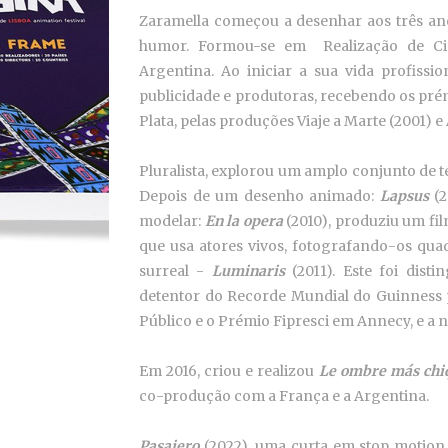
Zaramella começou a desenhar aos três anos
humor. Formou-se em
Realização de C
Argentina. Ao iniciar a sua vida profissi
publicidade e produtoras, recebendo os pr
Plata, pelas produções Viaje a Marte (2001) e
Pluralista, explorou um amplo conjunto de t
Depois de um desenho animado:
Lapsus
(2
modelar:
En la opera
(2010), produziu um fi
que usa atores vivos, fotografando-os qu
surreal -
Luminaris
(2011). Este foi dis
detentor do Recorde Mundial do Guinness p
Público e o Prémio Fipresci em Annecy, e a 
Em 2016, criou e realizou
Le ombre más chi
co-produção com a França e a Argentina.
Pasajero
(2022), uma curta em stop motion 