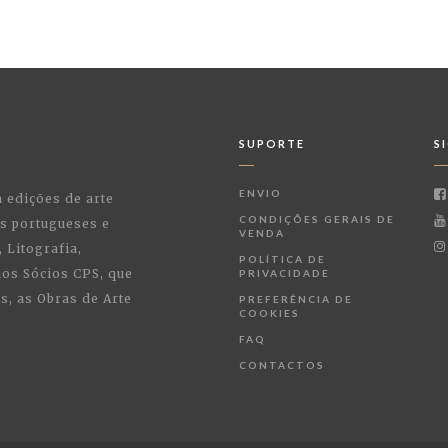
SUPORTE
S
ENVIO
a edições de arte
CONDIÇÕES GERAIS DE
as portugueses e
VENDA
 Litografia,
POLÍTICA DE
 aos Sócios CPS, que
PRIVACIDADE
, as Obras de Arte
PREFERÊNCIA DE
COOKIES
FAQ
CONTACTOS