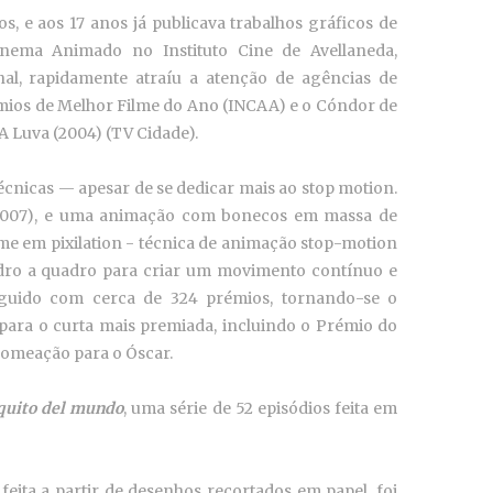
, e aos 17 anos já publicava trabalhos gráficos de
inema Animado
no Instituto Cine de Avellaneda,
onal, rapidamente atraíu a atenção de agências de
émios de Melhor Filme do Ano (INCAA) e o Cóndor de
 A Luva (2004) (TV Cidade).
écnicas — apesar de se dedicar mais ao stop motion.
007), e uma animação com bonecos em massa de
lme em pixilation - técnica de animação stop-motion
adro a quadro para criar um movimento contínuo e
tinguido com cerca de 324 prémios, tornando-se o
ara o curta mais premiada, incluindo o Prémio do
nomeação para o Óscar.
quito del mundo
, uma série de 52 episódios feita em
feita a partir de desenhos recortados em papel, foi