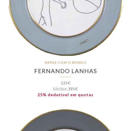
RAPAZ COM O MUNDO
FERNANDO LANHAS
225€
Sócios:
195€
25% dedutível em quotas