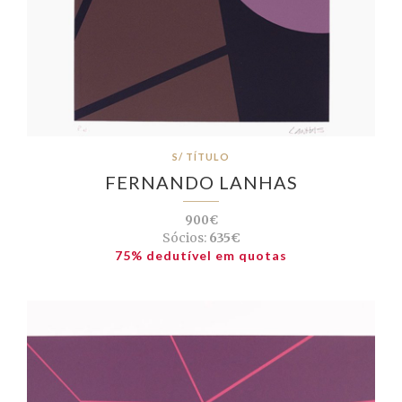
S/ TÍTULO
FERNANDO LANHAS
900€
Sócios:
635€
75% dedutível em quotas