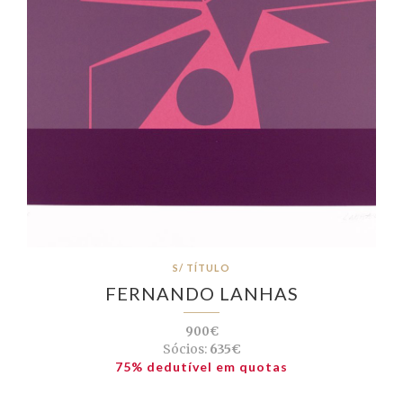
S/ TÍTULO
FERNANDO LANHAS
900€
Sócios:
635€
75% dedutível em quotas