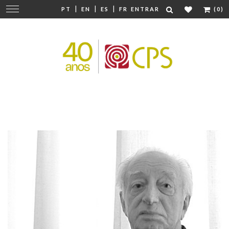
|
|
|
Mudar
PT
EN
ES
FR
ENTRAR
(0)
navegação