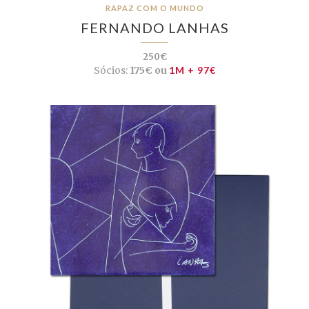
RAPAZ COM O MUNDO
FERNANDO LANHAS
250€
Sócios:
175€ ou
1M + 97€