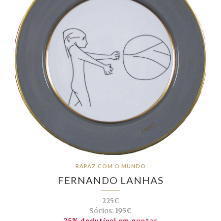
RAPAZ COM O MUNDO
FERNANDO LANHAS
225€
Sócios:
195€
25% dedutível em quotas