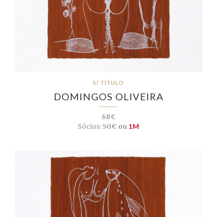
S/ TÍTULO
DOMINGOS OLIVEIRA
68€
Sócios:
50€ ou
1M