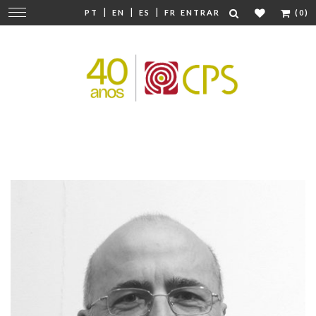
|
|
|
Mudar
PT
EN
ES
FR
ENTRAR
(0)
navegação