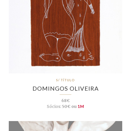
S/ TÍTULO
DOMINGOS OLIVEIRA
68€
Sócios:
50€ ou
1M