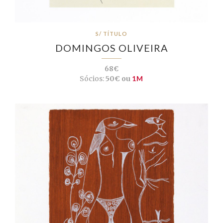
S/ TÍTULO
DOMINGOS OLIVEIRA
68€
Sócios:
50€ ou
1M