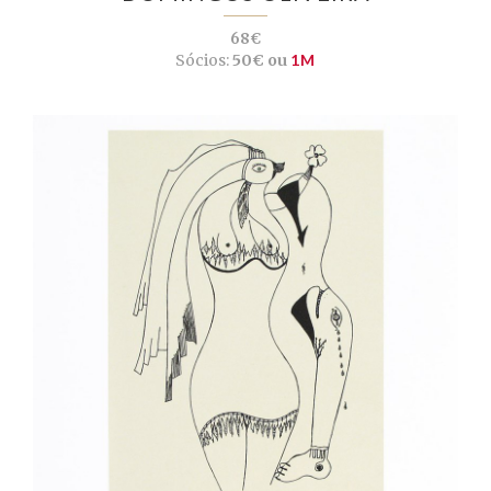
68€
Sócios:
50€ ou
1M