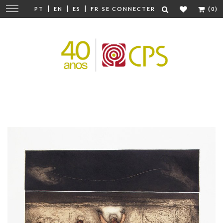
|
|
|
Modifier
PT
EN
ES
FR
SE CONNECTER
(0)
la
navigation