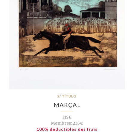
S/ TÍTULO
MARÇAL
335€
Membres:
235€
100% déductibles des frais