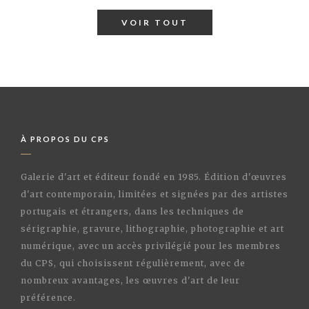
VOIR TOUT
À PROPOS DU CPS
Galerie d'art et éditeur fondé en 1985. Édition d'œuvres
d'art contemporain, limitées et signées par des artistes
portugais et étrangers, dans les techniques de
sérigraphie, gravure, lithographie, photographie et art
numérique, avec un accès privilégié pour les membres
du CPS, qui choisissent régulièrement, avec de
nombreux avantages, les œuvres d'art de leur
préférence.