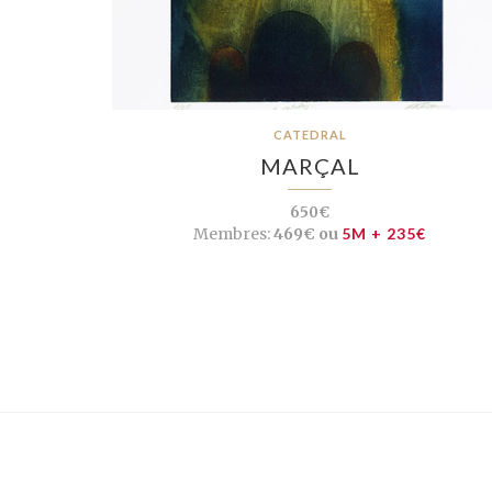
CATEDRAL
MARÇAL
650€
Membres:
469€ ou
5M + 235€