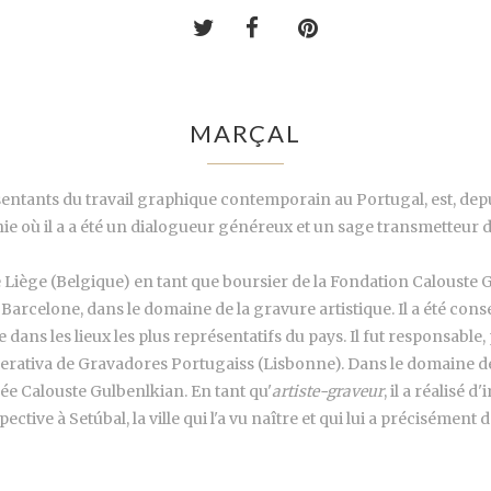
MARÇAL
sentants du travail graphique contemporain au Portugal, est, depu
ie où il a a été un dialogueur généreux et un sage transmetteur
 Liège (Belgique) en tant que boursier de la Fondation Calouste Gu
Barcelone, dans le domaine de la gravure artistique. Il a été cons
dans les lieux les plus représentatifs du pays. Il fut responsable
erativa de Gravadores Portugaiss (Lisbonne). Dans le domaine de la 
e Calouste Gulbenlkian. En tant qu'
artiste-graveur
, il a réalisé 
ctive à Setúbal, la ville qui l'a vu naître et qui lui a précisément