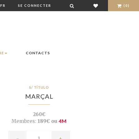
FR
SE CONNECTER
(0)
RE
CONTACTS
S/ TÍTULO
MARÇAL
260€
Membres:
189€ ou
4M
-
+