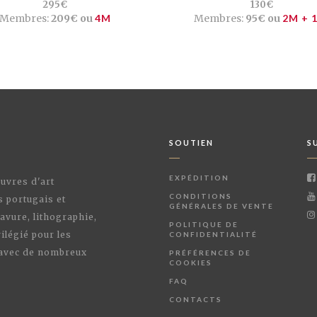
295€
130€
Membres:
209€ ou
4M
Membres:
95€ ou
2M + 
SOUTIEN
S
EXPÉDITION
œuvres d'art
CONDITIONS
s portugais et
GÉNÉRALES DE VENTE
avure, lithographie,
POLITIQUE DE
ilégié pour les
CONFIDENTIALITÉ
 avec de nombreux
PRÉFÉRENCES DE
COOKIES
FAQ
CONTACTS