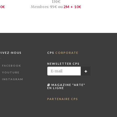
130€
10€
Membres:
95€ ou
2M + 10€
UIVEZ-NOUS
CPS
CORPORATE
NEWSLETTER CPS
FACEBOOK
YOUTUBE
INSTAGRAM
MAGAZINE "ARTE"
EN LIGNE
PARTENAIRE CPS