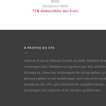
850€
Membres:
595€
75% déductibles des frais
À PROPOS DU CPS
Galerie d'art et éditeur fondé en 1985. Édition d'
contemporain, limitées et signées par des artiste
étrangers, dans les techniques de sérigraphie, gr
photographie et art numérique, avec un accès priv
membres du CPS, qui choisissent régulièrement,
avantages, les œuvres d'art de leur préférence.