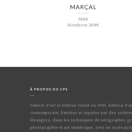
MARÇAL
360€
Membres:
259€
À PROPOS DU CPS
Galerie d'art et éditeur fondé en 1985. Édition d'
contemporain, limitées et signées par des artiste
étrangers, dans les techniques de sérigraphie, gr
photographie et art numérique, avec un accès priv