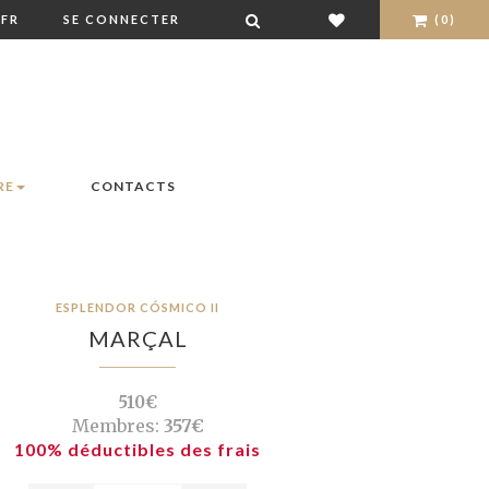
FR
SE CONNECTER
(0)
RE
CONTACTS
ESPLENDOR CÓSMICO II
MARÇAL
510€
Membres:
357€
100% déductibles des frais