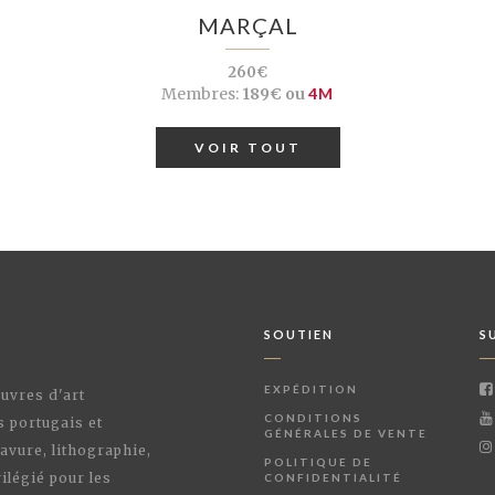
MARÇAL
260€
Membres:
189€ ou
4M
VOIR TOUT
SOUTIEN
S
EXPÉDITION
œuvres d'art
CONDITIONS
s portugais et
GÉNÉRALES DE VENTE
avure, lithographie,
POLITIQUE DE
ilégié pour les
CONFIDENTIALITÉ