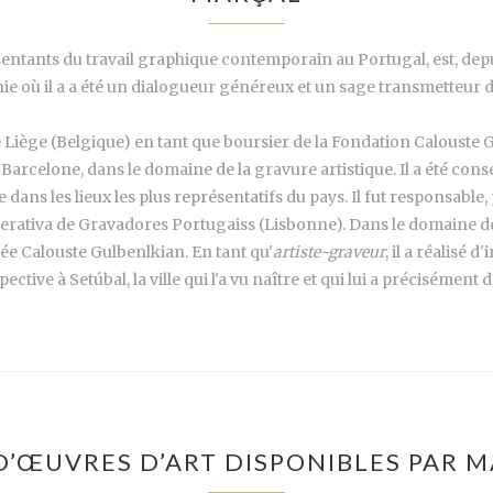
sentants du travail graphique contemporain au Portugal, est, depu
ie où il a a été un dialogueur généreux et un sage transmetteur
 Liège (Belgique) en tant que boursier de la Fondation Calouste Gu
Barcelone, dans le domaine de la gravure artistique. Il a été cons
dans les lieux les plus représentatifs du pays. Il fut responsable
erativa de Gravadores Portugaiss (Lisbonne). Dans le domaine de la 
e Calouste Gulbenlkian. En tant qu'
artiste-graveur
, il a réalisé 
ctive à Setúbal, la ville qui l'a vu naître et qui lui a précisément
D’ŒUVRES D’ART DISPONIBLES PAR 