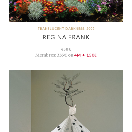
TRANSLUCENT DARKNESS, 2005
REGINA FRANK
450€
Membres:
335€ ou
4M + 150€