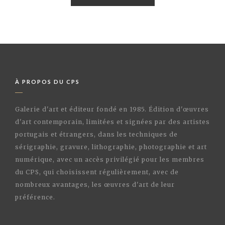
À PROPOS DU CPS
Galerie d'art et éditeur fondé en 1985. Édition d'œuvres
d'art contemporain, limitées et signées par des artistes
portugais et étrangers, dans les techniques de
sérigraphie, gravure, lithographie, photographie et art
numérique, avec un accès privilégié pour les membres
du CPS, qui choisissent régulièrement, avec de
nombreux avantages, les œuvres d'art de leur
préférence.