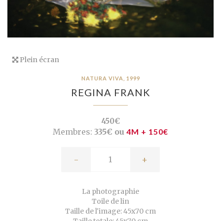
Plein écran
NATURA VIVA, 1999
REGINA FRANK
450€
Membres:
335€ ou
4M + 150€
-
+
La photographie
Toile de lin
Taille de l'image: 45x70 cm