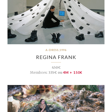
A-DRESS,1996
REGINA FRANK
450€
Membres:
335€ ou
4M + 150€