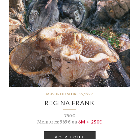
MUSHROOM DRESS,1999
REGINA FRANK
750€
Membres:
565€ ou
6M + 250€
VOIR TOUT