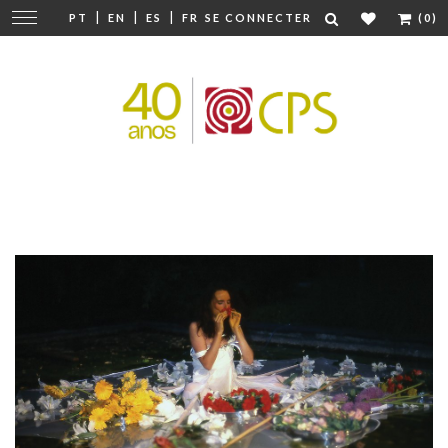
|
|
|
Modifier
PT
EN
ES
FR
SE CONNECTER
(0)
la
navigation