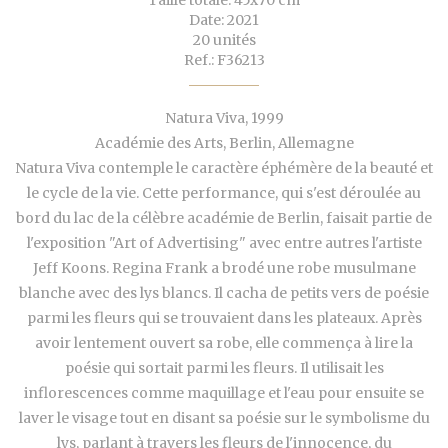
Taille totale: 45x70 cm
Date: 2021
20 unités
Ref.: F36213
Natura Viva, 1999
Académie des Arts, Berlin, Allemagne
Natura Viva contemple le caractère éphémère de la beauté et
le cycle de la vie. Cette performance, qui s'est déroulée au
bord du lac de la célèbre académie de Berlin, faisait partie de
l'exposition "Art of Advertising" avec entre autres l'artiste
Jeff Koons. Regina Frank a brodé une robe musulmane
blanche avec des lys blancs. Il cacha de petits vers de poésie
parmi les fleurs qui se trouvaient dans les plateaux. Après
avoir lentement ouvert sa robe, elle commença à lire la
poésie qui sortait parmi les fleurs. Il utilisait les
inflorescences comme maquillage et l'eau pour ensuite se
laver le visage tout en disant sa poésie sur le symbolisme du
lys, parlant à travers les fleurs de l'innocence, du