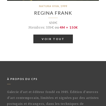
NATURA VIVA, 1999
REGINA FRANK
450€
Membres:
335€ ou
4M + 150€
VOIR TOUT
À PROPOS DU CPS
Galerie d'art et éditeur fondé en 1985. Édition d'œuvres
d'art contemporain, limitées et signées par des artistes
portugais et étrangers, dans les techniques de