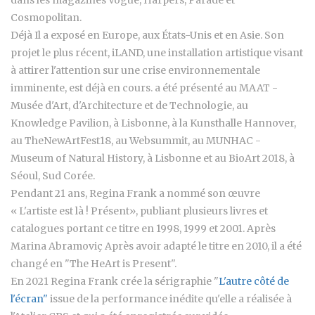
dans les magazines Vogue, Harpers, Parade et
Cosmopolitan.
Déjà Il a exposé en Europe, aux États-Unis et en Asie. Son
projet le plus récent, iLAND, une installation artistique visant
à attirer l'attention sur une crise environnementale
imminente, est déjà en cours. a été présenté au MAAT -
Musée d'Art, d'Architecture et de Technologie, au
Knowledge Pavilion, à Lisbonne, à la Kunsthalle Hannover,
au TheNewArtFest18, au Websummit, au MUNHAC -
Museum of Natural History, à Lisbonne et au BioArt 2018, à
Séoul, Sud Corée.
Pendant 21 ans, Regina Frank a nommé son œuvre
« L'artiste est là ! Présent», publiant plusieurs livres et
catalogues portant ce titre en 1998, 1999 et 2001. Après
Marina Abramoviç Après avoir adapté le titre en 2010, il a été
changé en "The HeArt is Present".
En 2021 Regina Frank crée la sérigraphie "
L'autre côté de
l'écran"
issue de la performance inédite qu'elle a réalisée à