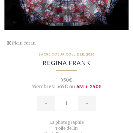
Plein écran
SACRÉ COEUR COLLIDER, 2020
REGINA FRANK
750€
Membres:
565€ ou
6M + 250€
-
+
La photographie
Toile de lin