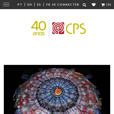
|
|
|
Modifier
PT
EN
ES
FR
SE CONNECTER
(0)
la
navigation