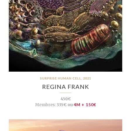
SURPRISE HUMAN CELL, 2021
REGINA FRANK
450€
Membres:
335€ ou
4M + 150€