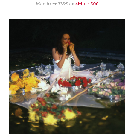
Membres:
335€ ou
4M + 150€