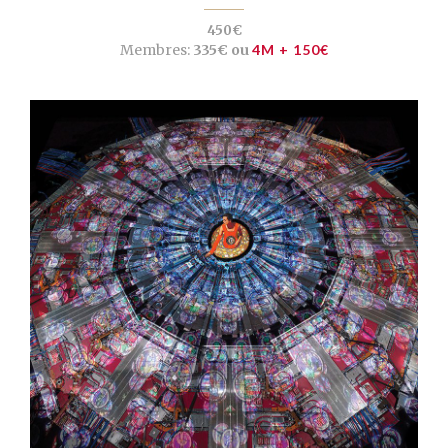
450€
Membres:
335€ ou
4M + 150€