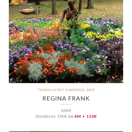
TRANSLUCENT DARKNESS, 2005
REGINA FRANK
450€
Membres:
335€ ou
4M + 150€