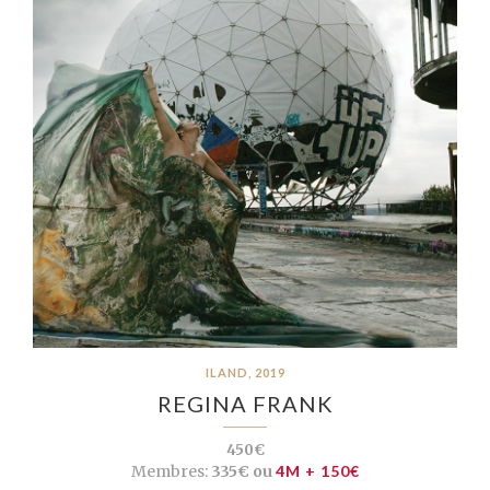
ILAND, 2019
REGINA FRANK
450€
Membres:
335€ ou
4M + 150€