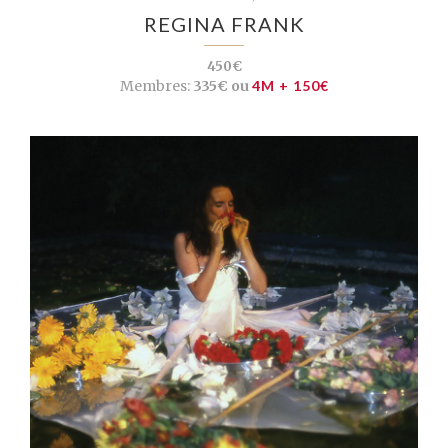
REGINA FRANK
450€
Membres:
335€ ou
4M + 150€