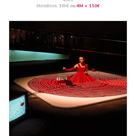
Membres:
335€ ou
4M + 150€