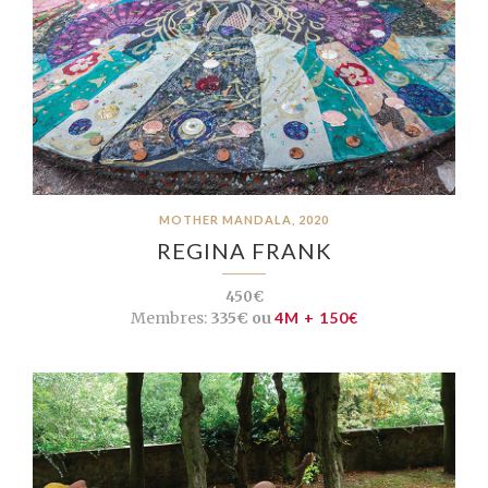
MOTHER MANDALA, 2020
REGINA FRANK
450€
Membres:
335€ ou
4M + 150€