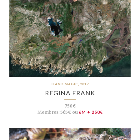
ILAND MAGIC, 2017
REGINA FRANK
750€
Membres:
565€ ou
6M + 250€