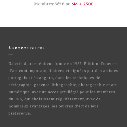
Membres:
565€ ou
6M + 250€
À PROPOS DU CPS
Galerie d'art et éditeur fondé en 1985. Édition d'œuvres
d'art contemporain, limitées et signées par des artistes
portugais et étrangers, dans les techniques de
sérigraphie, gravure, lithographie, photographie et art
numérique, avec un accès privilégié pour les membres
du CPS, qui choisissent régulièrement, avec de
nombreux avantages, les œuvres d'art de leur
préférence.