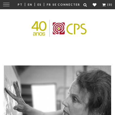
|
|
|
Modifier
PT
EN
ES
FR
SE CONNECTER
(0)
la
navigation