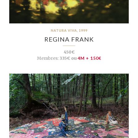
NATURA VIVA, 1999
REGINA FRANK
450€
Membres:
335€ ou
4M + 150€