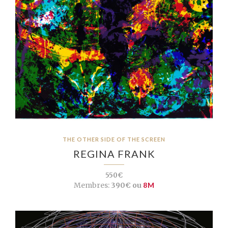
THE OTHER SIDE OF THE SCREEN
REGINA FRANK
550€
Membres:
390€ ou
8M