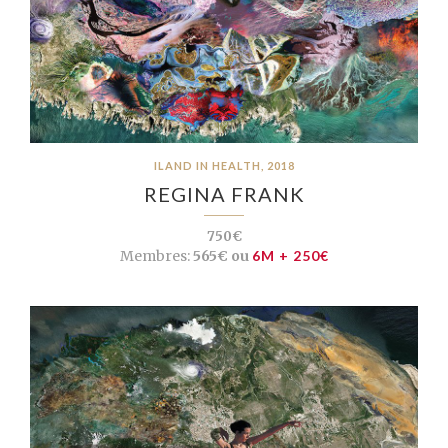
ILAND IN HEALTH, 2018
REGINA FRANK
750€
Membres:
565€ ou
6M + 250€