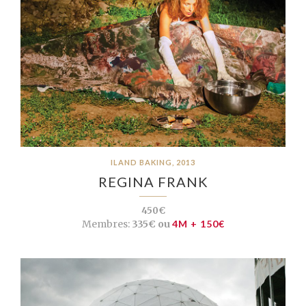
ILAND BAKING, 2013
REGINA FRANK
450€
Membres:
335€ ou
4M + 150€