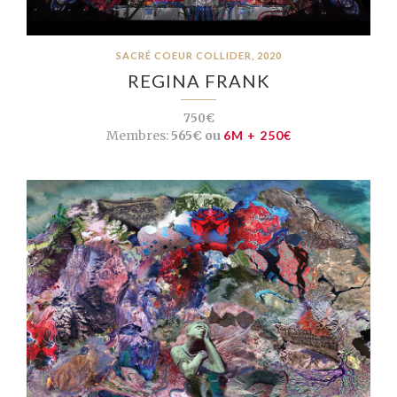
SACRÉ COEUR COLLIDER, 2020
REGINA FRANK
750€
Membres:
565€ ou
6M + 250€