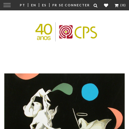
|
|
|
Modifier
PT
EN
ES
FR
SE CONNECTER
(0)
la
navigation