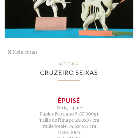
Plein écran
S/ TÍTULO
CRUZEIRO SEIXAS
ÉPUISÉ
Sérigraphie
Papier Fabriano 5 GF 300gr
Taille de l'image: 28,3x37 cm
Taille totale: 34,5x48,5 cm
Date: 2005