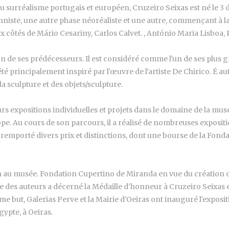
du surréalisme portugais et européen, Cruzeiro Seixas est né le
onniste, une autre phase néoréaliste et une autre, commençant à la 
ux côtés de Mário Cesariny, Carlos Calvet. , António Maria Lisboa
 l'un de ses prédécesseurs. Il est considéré comme l'un de ses plu
té principalement inspiré par l'œuvre de l'artiste De Chirico. É 
 la sculpture et des objets/sculpture.
ieurs expositions individuelles et projets dans le domaine de la mu
e. Au cours de son parcours, il a réalisé de nombreuses expositio
a remporté divers prix et distinctions, dont une bourse de la Fonda
ection au musée. Fondation Cupertino de Miranda en vue du création
se des auteurs a décerné la Médaille d'honneur à Cruzeiro Seixas 
même but, Galerias Perve et la Mairie d'Oeiras ont inauguré l'exp
gypte, à Oeiras.