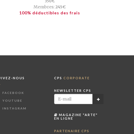
350€
Membres:
245€
100% déductibles des frais
UIVEZ-NOUS
CPS
CORPORATE
NEWSLETTER CPS
FACEBOOK
YOUTUBE
INSTAGRAM
MAGAZINE "ARTE"
EN LIGNE
PARTENAIRE CPS