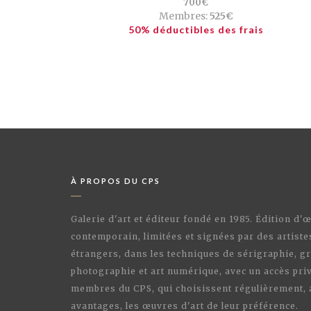
700€
Membres:
525€
50% déductibles des frais
À PROPOS DU CPS
Galerie d'art et éditeur fondé en 1985. Édition d'
contemporain, limitées et signées par des artiste
étrangers, dans les techniques de sérigraphie, gr
photographie et art numérique, avec un accès priv
membres du CPS, qui choisissent régulièrement,
avantages, les œuvres d'art de leur préférence.