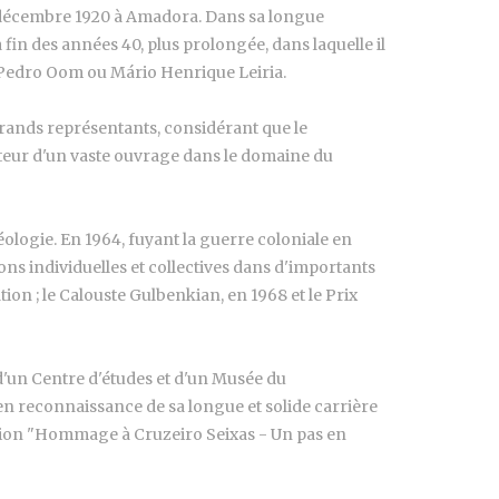
 3 décembre 1920 à Amadora. Dans sa longue
fin des années 40, plus prolongée, dans laquelle il
, Pedro Oom ou Mário Henrique Leiria.
s grands représentants, considérant que le
auteur d'un vaste ouvrage dans le domaine du
séologie. En 1964, fuyant la guerre coloniale en
ns individuelles et collectives dans d'importants
tion ; le Calouste Gulbenkian, en 1968 et le Prix
 d'un Centre d'études et d'un Musée du
en reconnaissance de sa longue et solide carrière
osition "Hommage à Cruzeiro Seixas - Un pas en