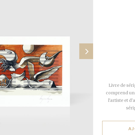
Livre de sér
comprend un e
l'artiste et 
séri
AJ