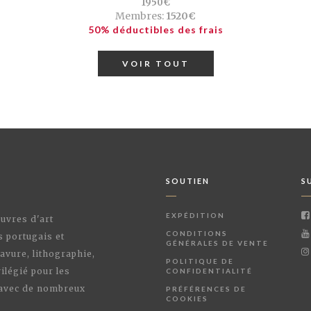
1950€
Membres:
1520€
50% déductibles des frais
VOIR TOUT
SOUTIEN
S
EXPÉDITION
œuvres d'art
CONDITIONS
s portugais et
GÉNÉRALES DE VENTE
avure, lithographie,
POLITIQUE DE
ilégié pour les
CONFIDENTIALITÉ
 avec de nombreux
PRÉFÉRENCES DE
COOKIES