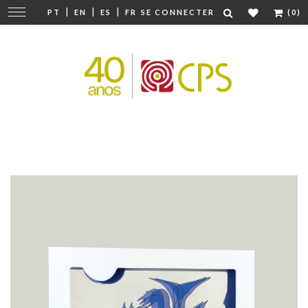
|
|
|
Modifier
PT
EN
ES
FR
SE CONNECTER
(0)
la
navigation