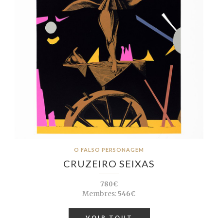
O FALSO PERSONAGEM
CRUZEIRO SEIXAS
780€
Membres:
546€
VOIR TOUT