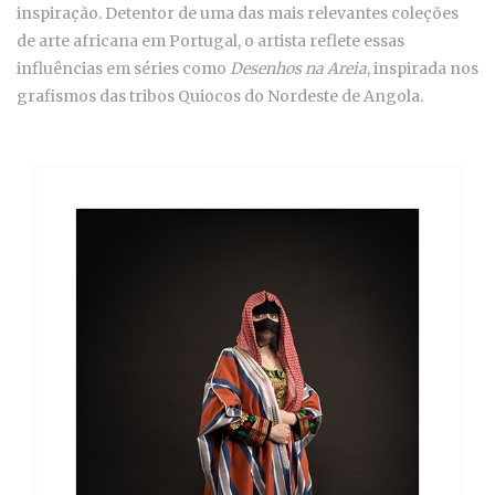
inspiração. Detentor de uma das mais relevantes coleções
de arte africana em Portugal, o artista reflete essas
influências em séries como
Desenhos na Areia
, inspirada nos
grafismos das tribos Quiocos do Nordeste de Angola.