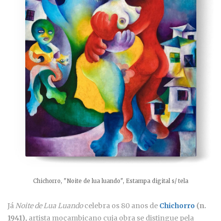
Chichorro, "Noite de lua luando", Estampa digital s/ tela
Já
Noite de Lua Luando
celebra os 80 anos de
Chichorro
(n.
1941),
artista moçambicano cuja obra se distingue pela