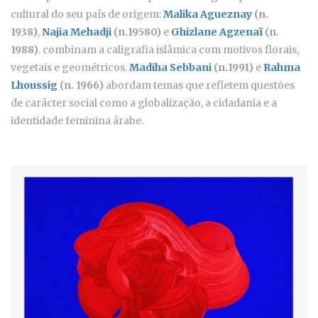
cultural do seu país de origem:
Malika Agueznay
(n.
1938)
,
Najia Mehadji
(n.19580)
e
Ghizlane Agzenaï
(n.
1988)
. combinam a caligrafia islâmica com motivos florais,
vegetais e geométricos.
Madiha Sebbani
(n.1991)
e
Rahma
Lhoussig
(n. 1966)
abordam temas que refletem questões
de carácter social como a globalização, a cidadania e a
identidade feminina árabe.