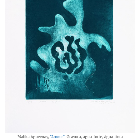
Malika Agueznay,
"Amour"
, Gravura, água-forte, água-tinta