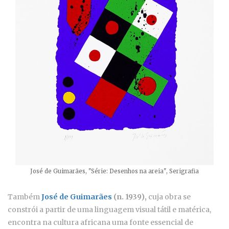
José de Guimarães, "Série: Desenhos na areia", Serigrafia
Também
José de Guimarães
(n. 1939),
cuja obra se
constrói a partir de uma linguagem visual tátil e matérica,
encontra na cultura africana uma fonte essencial de