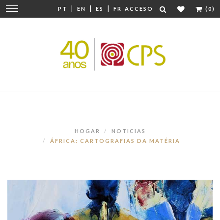
|
|
|
Cambiar
PT
EN
ES
FR
ACCESO
(0)
navegación
HOGAR
NOTICIAS
ÁFRICA: CARTOGRAFIAS DA MATÉRIA