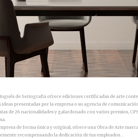
tuguês de Seriografia ofrece ediciones certificadas de arte cont
as ideas presentadas por la empresa o su agencia de comunicación
stas de 26 nacionalidades y galardonado con varios premios, CPS
sa.
 empresa de forma única y original, ofrece una Obra de Arte marc
mplemente recompensando la dedicación de tus empleados. .