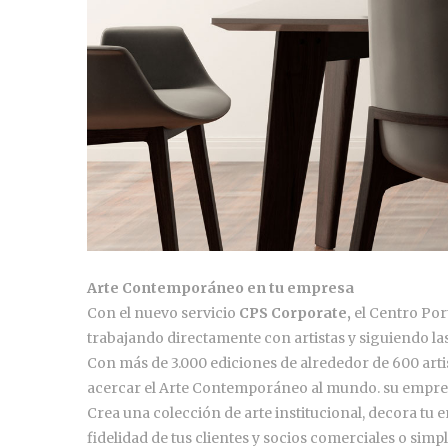
Arte Contemporáneo en tu empresa
Con el nuevo servicio
CPS Corporate
,
el Centro Por
trabajando directamente con artistas y siguiendo l
Con más de 3.000 ediciones de alrededor de 600 arti
acercar el Arte Contemporáneo al mundo. su empre
Crea una colección de arte institucional, decora tu
fidelidad de tus clientes y socios comerciales o si