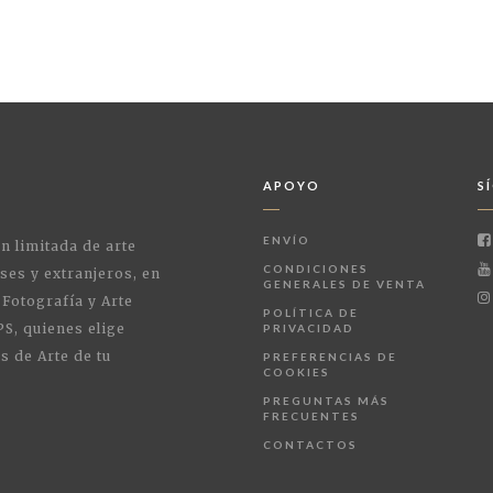
APOYO
S
ENVÍO
ón limitada de arte
CONDICIONES
ses y extranjeros, en
GENERALES DE VENTA
 Fotografía y Arte
POLÍTICA DE
PS, quienes elige
PRIVACIDAD
s de Arte de tu
PREFERENCIAS DE
COOKIES
PREGUNTAS MÁS
FRECUENTES
CONTACTOS