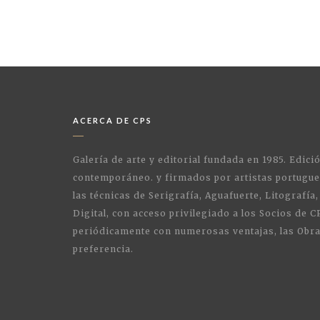
ACERCA DE CPS
Galería de arte y editorial fundada en 1985. Edici
contemporáneo. y firmados por artistas portugue
las técnicas de Serigrafía, Aguafuerte, Litografía,
Digital, con acceso privilegiado a los Socios de C
periódicamente con numerosas ventajas, las Obra
preferencia.