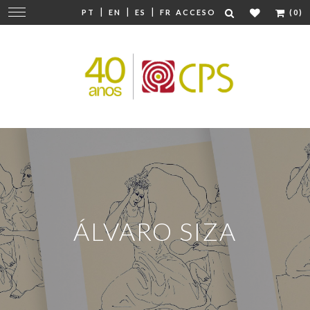
|
|
|
Cambiar
PT
EN
ES
FR
ACCESO
(0)
navegación
ÁLVARO SIZA