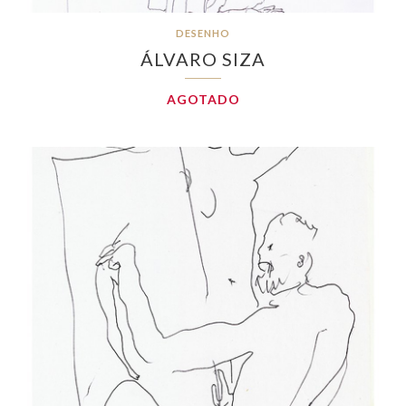
DESENHO
ÁLVARO SIZA
AGOTADO