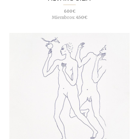
600€
Miembros:
450€