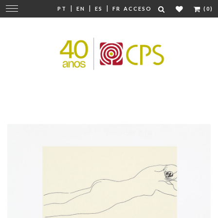
|
|
|
Cambiar
PT
EN
ES
FR
ACCESO
(0)
navegación